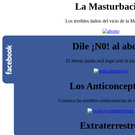
La Masturbac
Los terribles daños del vicio de la 
Dile ¡N0! al ab
El aborto jamás será legal ante la jus
Los Anticoncept
Conozca las terribles consecuencias de e
Extraterrestr