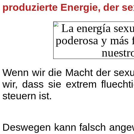
Friday Michael Kors deals
Michael Kors Cyber Monday
Cyber Mon
produzierte Energie, der s
Monday Uggs
Uggs Cyber Monday deals
Cyber Monday UGG boot s
Wenn wir die Macht der sexu
wir, dass sie extrem fluech
steuern ist.
Deswegen kann falsch angew