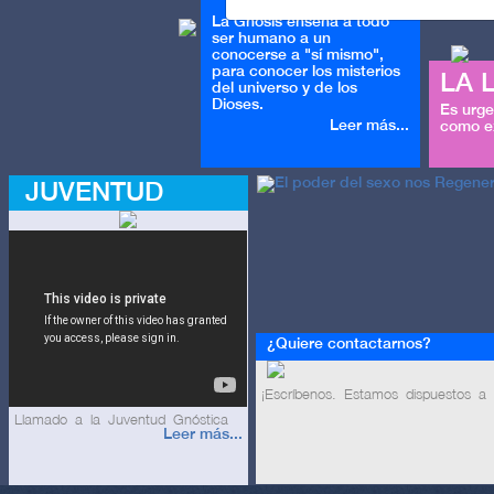
La Gnosis enseña a todo
ser humano a un
conocerse a "sí mismo",
para conocer los misterios
LA 
del universo y de los
Dioses.
Es urge
Leer más...
como ex
JUVENTUD
¿Quiere contactarnos?
¡Escríbenos. Estamos dispuestos a o
Llamado a la Juventud Gnóstica
Leer más...