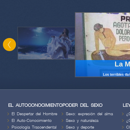
La M
Los terribles da
EL AUTOCONOCIMIENTO
PODER DEL SEXO
LE
El Despertar del Hombre
Sexo: expresión del alma
¿
El Auto-Conocimiento
Sexo y naturaleza
¿
Psicología Trascendental
Sexo y deporte
C