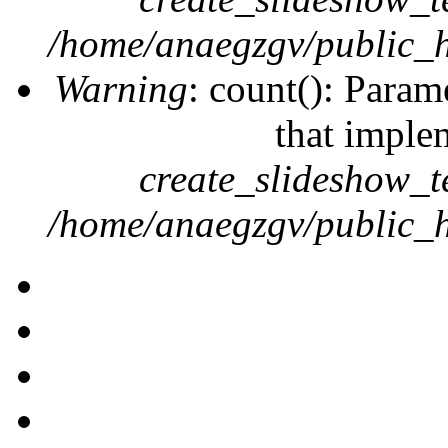
/home/anaegzgv/public_h
Warning
: count(): Param
that imple
create_slideshow_t
/home/anaegzgv/public_h