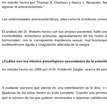
Un estudio hecho por Thomas B. Clarkson y Nancy J. Alexander, ll
agravar la artereosclerosis.”
Las enfermedades artereoscleróticas, tales como la trombosis coronari
El análisis del Dr. Roberts hecho con sus propios pacientes, halló 
tromboflebitis, embolismo pulmonar, agrandamiento de los nodos linf
hormonales, con la consiguiente impotencia sexual, mal funcionamie
multiesclerosis aguda y coagulación alterada de la sangre.
¿Cuáles son los efectos psicológicos secundarios de la esteril
Un estudio hecho en 1966 por el Dr. Frederick Ziegler, acerca de p
A cualquier persona que piense en una esterilización se le dice, o 
ligaduras de los tubos tienen un éxito completo. Cuando una persona d
qué el número de los que quieren recomendar o expresar satisfacción