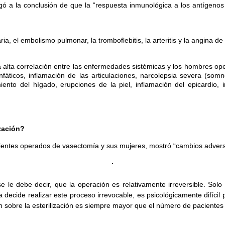
egó a la conclusión de que la “respuesta inmunológica a los antíge
a, el embolismo pulmonar, la tromboflebitis, la arteritis y la angina d
una alta correlación entre las enfermedades sistémicas y los hombres 
áticos, inflamación de las articulaciones, narcolepsia severa (somnole
nto del hígado, erupciones de la piel, inflamación del epicardio, i
ización?
acientes operados de vasectomía y sus mujeres, mostró “cambios adver
se le debe decir, que la operación es relativamente irreversible. Solo
ecide realizar este proceso irrevocable, es psicológicamente difícil p
 sobre la esterilización es siempre mayor que el número de pacientes 