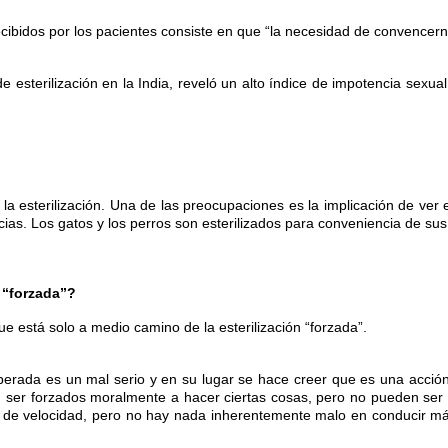
recibidos por los pacientes consiste en que “la necesidad de convence
esterilización en la India, reveló un alto índice de impotencia sexu
 la esterilización. Una de las preocupaciones es la implicación de v
ias. Los gatos y los perros son esterilizados para conveniencia de s
n “forzada”?
 que está solo a medio camino de la esterilización “forzada”.
eliberada es un mal serio y en su lugar se hace creer que es una acció
n ser forzados moralmente a hacer ciertas cosas, pero no pueden ser 
tes de velocidad, pero no hay nada inherentemente malo en conducir má