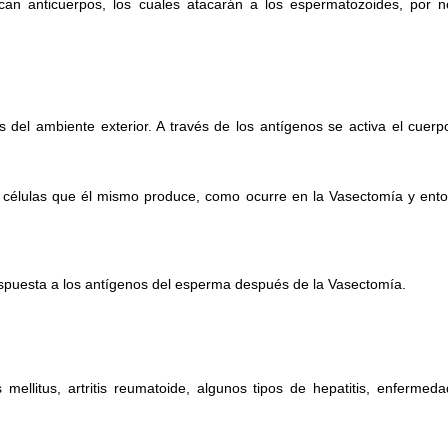
n anticuerpos, los cuales atacarán a los espermatozoides, por n
del ambiente exterior. A través de los antígenos se activa el cuerp
 células que él mismo produce, como ocurre en la Vasectomía y ento
respuesta a los antígenos del esperma después de la Vasectomía.
 mellitus, artritis reumatoide, algunos tipos de hepatitis, enferm