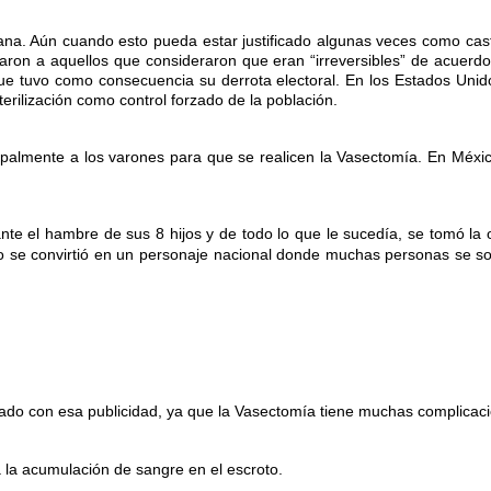
mana. Aún cuando esto pueda estar justificado algunas veces como casti
izaron a aquellos que consideraron que eran “irreversibles” de acuerd
 tuvo como consecuencia su derrota electoral. En los Estados Unidos
terilización como control forzado de la población.
ipalmente a los varones para que se realicen la Vasectomía. En México,
ante el hambre de sus 8 hijos y de todo lo que le sucedía, se tomó la 
o se convirtió en un personaje nacional donde muchas personas se sol
ado con esa publicidad, ya que la Vasectomía tiene muchas complicac
a la acumulación de sangre en el escroto.