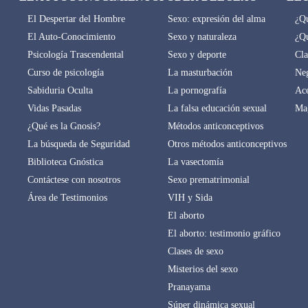
El Despertar del Hombre
Sexo: expresión del alma
¿Qu
El Auto-Conocimiento
Sexo y naturaleza
¿Qu
Psicología Trascendental
Sexo y deporte
Cla
Curso de psicología
La masturbación
Neg
Sabiduria Oculta
La pornografía
Ace
Vidas Pasadas
La falsa educación sexual
Mag
¿Qué es la Gnosis?
Métodos anticonceptivos
La búsqueda de Seguridad
Otros métodos anticonceptivos
Biblioteca Gnóstica
La vasectomía
Contáctese con nosotros
Sexo prematrimonial
Área de Testimonios
VIH y Sida
El aborto
El aborto: testimonio gráfico
Clases de sexo
Misterios del sexo
Pranayama
Súper dinámica sexual