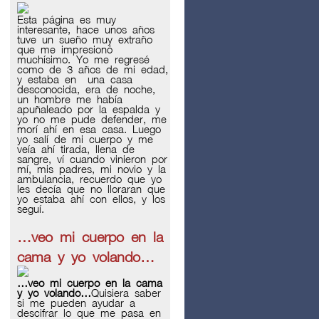
Esta página es muy
interesante, hace unos años
tuve un sueño muy extraño
que me impresionó
muchísimo. Yo me regresé
como de 3 años de mi edad,
y estaba en una casa
desconocida, era de noche,
un hombre me había
apuñaleado por la espalda y
yo no me pude defender, me
morí ahí en esa casa. Luego
yo salí de mi cuerpo y me
veía ahí tirada, llena de
sangre, ví cuando vinieron por
mí, mis padres, mi novio y la
ambulancia, recuerdo que yo
les decía que no lloraran que
yo estaba ahí con ellos, y los
seguí.
…veo mi cuerpo en la
cama y yo volando…
…veo mi cuerpo en la cama
y yo volando…
Quisiera saber
si me pueden ayudar a
descifrar lo que me pasa en