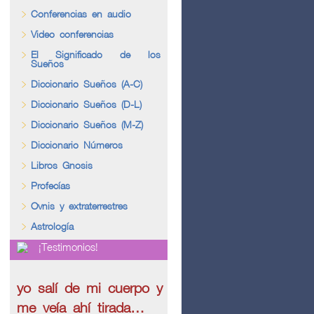
Conferencias en audio
Video conferencias
El Significado de los
Sueños
Diccionario Sueños (A-C)
Diccionario Sueños (D-L)
Diccionario Sueños (M-Z)
Diccionario Números
Libros Gnosis
Profecías
Ovnis y extraterrestres
Astrología
¡Testimonios!
yo salí de mi cuerpo y
me veía ahí tirada…