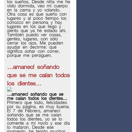
los sueños. Desde niña me he
visto dormida, veo mi cuerpo
en la cama y yo volando.
Otra cosa es que sueño con
lugares y al poco tiempo los
conozco en persona y hay
lugares en los que llego y
siento que ya he estado ahí.
También puedo ver cosas,
gentes, lugares, con sólo
cerrar los ojos. Me pueden
ayudar en decirme: qué
significa soñar con correr,
porque me persiguen.
…amanecí soñando
que se me caían todos
los dientes…
…amanecí soñando que se
me caían todos los dientes…
Primero que todo, felicidades
por su página, es muy buena.
El 7 de Febrero, amanecí
soñando que se me caían
todos los dientes, yo se lo
comente a mi novio y ese día
lo mataron. Desde ese
momento, he tenido muchos