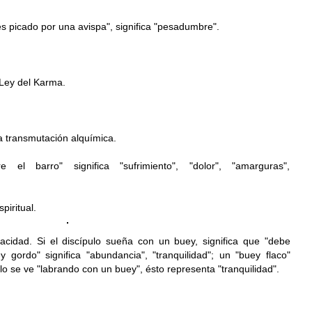
es picado por una avispa", significa "pesadumbre".
 Ley del Karma.
la transmutación alquímica.
el barro" significa "sufrimiento", "dolor", "amarguras",
piritual.
acidad. Si el discípulo sueña con un buey, significa que "debe
y gordo" significa "abundancia", "tranquilidad"; un "b
uey flaco"
lo se ve "
labrando con un buey", ésto representa "tranquilidad".