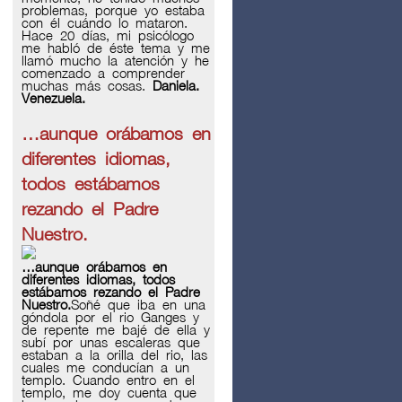
problemas, porque yo estaba
con él cuándo lo mataron.
Hace 20 días, mi psicólogo
me habló de éste tema y me
llamó mucho la atención y he
comenzado a comprender
muchas más cosas.
Daniela.
Venezuela.
…aunque orábamos en
diferentes idiomas,
todos estábamos
rezando el Padre
Nuestro.
…aunque orábamos en
diferentes idiomas, todos
estábamos rezando el Padre
Nuestro.
Soñé que iba en una
góndola por el rio Ganges y
de repente me bajé de ella y
subí por unas escaleras que
estaban a la orilla del rio, las
cuales me conducían a un
templo. Cuando entro en el
templo, me doy cuenta que