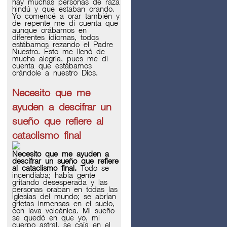
hay muchas personas de raza
hindú y que estaban orando.
Yo comencé a orar también y
de repente me di cuenta que
aunque orábamos en
diferentes idiomas, todos
estábamos rezando el Padre
Nuestro. Ésto me llenó de
mucha alegría, pues me dí
cuenta que estábamos
orándole a nuestro Dios.
Necesito que me
ayuden a descifrar un
sueño que refiere al
cataclismo final
Necesito que me ayuden a
descifrar un sueño que refiere
al cataclismo final.
Todo se
incendiaba; había gente
gritando desesperada y las
personas oraban en todas las
iglesias del mundo; se abrían
grietas inmensas en el suelo,
con lava volcánica. Mi sueño
se quedó en que yo, mi
cuerpo astral, se caía en el