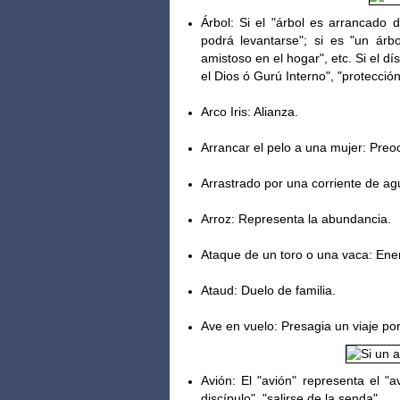
Árbol: Si el "árbol es arrancado d
podrá levantarse"; si es "un á
rb
amistoso en el hogar", etc. Si el d
el Dios ó Gurú Interno", "protección
Arco Iris: Alianza.
Arrancar el pelo a una mujer: Preo
Arrastrado por una corriente de agu
Arroz: Representa la abundancia.
Ataque de un toro o una vaca: Ene
Ataud: Duelo de familia.
Ave en vuelo: Presagia un viaje po
Avión: El "avión" representa el "av
discípulo", "salirse de la senda".