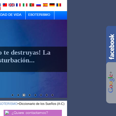
IDAD DE VIDA
ESOTERISMO
o te destruyas! La
turbación...
SOTERISMO
>
Diccionario de los Sueños (A-C)
¿Quiere contactarnos?