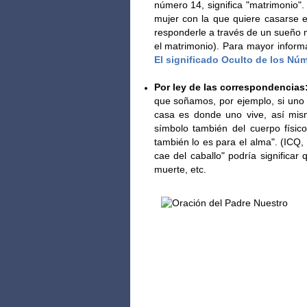
número 14, significa "m
atrimonio".
mujer con la que quiere casarse e
responderle a través de un sueño m
el matrimonio). Para mayor informa
El significado Oculto de los Nú
Por ley de las correspondencias
que soñamos, por ejemplo, si uno 
casa es donde uno vive, así mism
símbolo también del cuerpo físico
también lo es para el alma". (ICQ,
cae del caballo" podría significar
muerte, etc.