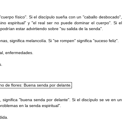
"cuerpo físico".
​ Si el discípulo sueña con un "c
aballo desbocado",
no espiritual" y "el real ser no puede dominar el cuerpo". Si el
e podrían estar advirtiendo sobre "su salida de la senda".
nas, significa melancolía. Si "se rompen" significa "s
uceso feliz".
ual, enfermedades.
s.
, significa "buena senda por delante".
​ Si el discípulo se ve en un
roblemas en la senda espiritual".
dida.