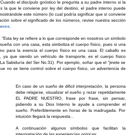
 Cuando el discípulo gnóstico le pregunta a su padre interno si la
s la que le conviene por ley del destino, el padre interno puede
ostrándole este número (lo cual podría significar que sí conviene
ción sobre el significado de los números, revise nuestra sección
meros.
:
"Esta ley se refiere a lo que corresponde en nosotros un símbolo
sueña con una casa, esta simboliza el cuerpo físico, pues si una
o para la esencia el cuerpo físico es una casa. El caballo es
, ya que siendo un vehículo de transporte, es el cuerpo físico
 La Sabiduría del Ser No.31). Por ejemplo, soñar que el "jinete se
 que no se tiene control sobre el cuerpo físico, un advertencia de
En caso de un sueño de dificil interpretación, la persona
debe relajarse, visualizar el sueño y rezar repetidamente
EL PADRE NUESTRO, frase por frase, sin pensar,
pidiendo a su Dios Interno le ayude a comprender el
sueño. Preferiblemente en horas de la madrugada. Por
intuición llegará la respuesta...
A continuación algunos símbolos que facilitan la
interpretación de las experiencias oníricas: