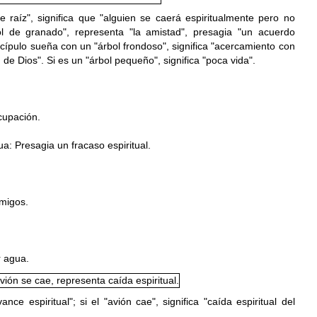
e raíz", significa que "alguien se caerá espiritualmente pero no
ol de granado", representa "la amistad", presagia "un acuerdo
íscípulo sueña con un "á
rbol frondoso", significa "acercamiento con
 de Dios". Si es un "á
rbol pequeño", significa "poca vida".
cupación.
a: Presagia un fracaso espiritual.
migos.
r agua.
ance espiritual"; si el "a
vión cae", significa "caída espiritual del