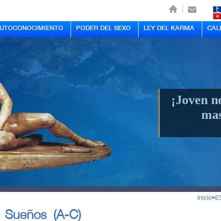
AUTOCONOCIMIENTO
PODER DEL SEXO
LEY DEL KARMA
CAL
¡Joven n
mas
Inicio
>
E
s Sueños (A-C)