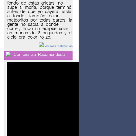
fondo de estas grietas, no
supe si moría, porque terminó
antes de que yo cayera hasta
el fondo. También, caían
meteoritos por todas partes, la
gente no sabía a dónde
correr, hubo un eclipse solar
en menos de 3 segundos y el
cielo era color rojizo.
Ver más testimonios
Conferencia Recomendada