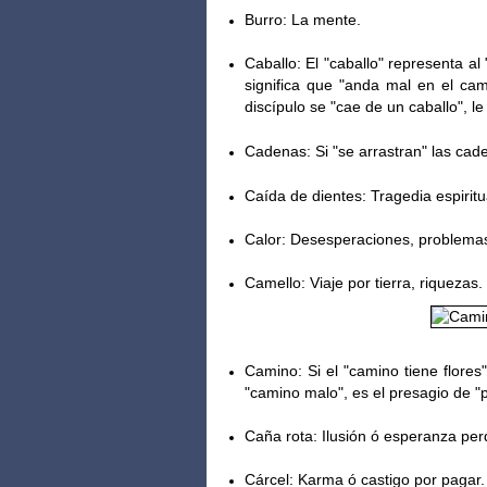
Burro: La mente.
Caballo: El "caballo" representa al 
significa que "anda mal en el cami
discípulo se "cae de un c
aballo", l
Cadenas: Si "se arrastran" las cade
Caída de dientes: Tragedia espirit
Calor: Desesperaciones, problema
Camello: Viaje por tierra, riquezas.
Camino: Si el "camino tiene flores"
"c
amino malo", es el presagio de "p
Caña rota: Ilusión ó esperanza per
Cárcel: Karma ó castigo por pagar.