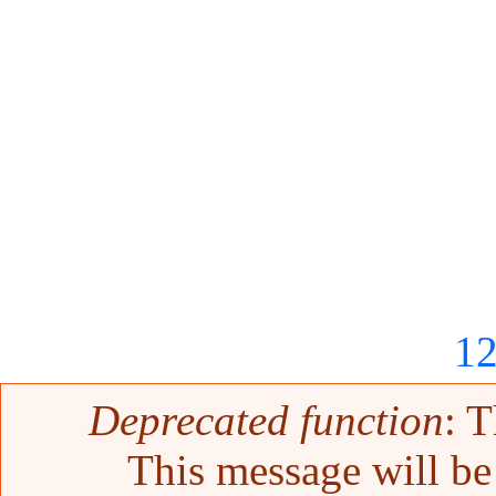
1
Mensaje de error
Deprecated function
: T
This message will be 