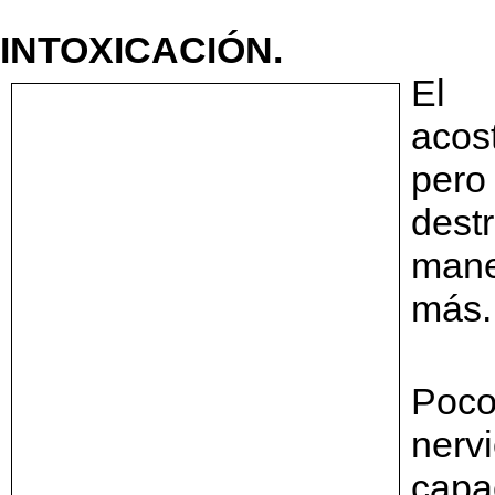
INTOXICACIÓN.
El 
acos
pero
destr
mane
más.
Poco
nerv
capa