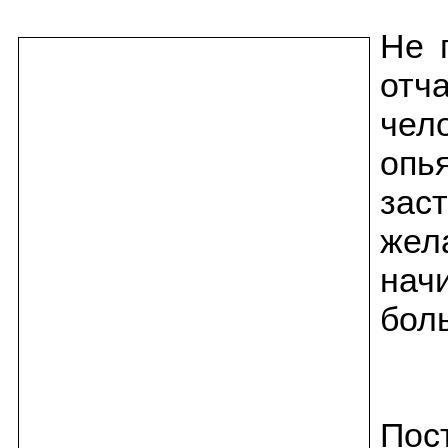
Не 
отч
чел
опь
зас
жел
нач
бол
Пос