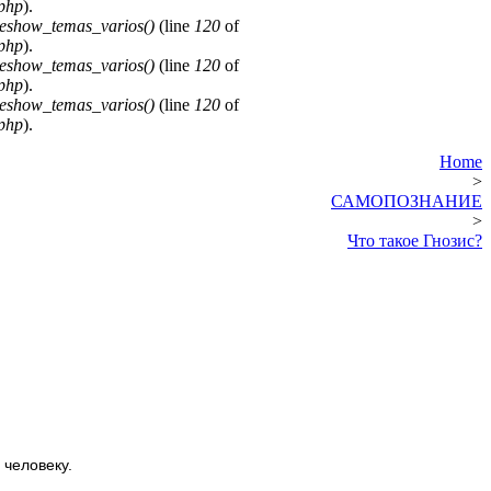
.php
).
deshow_temas_varios()
(line
120
of
.php
).
deshow_temas_varios()
(line
120
of
.php
).
deshow_temas_varios()
(line
120
of
.php
).
Home
>
САМОПОЗНАНИЕ
>
Что такое Гнозис?
 человеку.