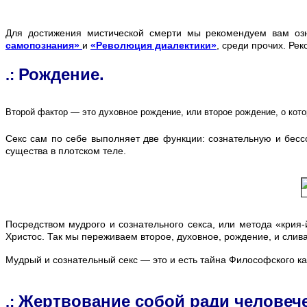
Для достижения мистической смерти мы рекомендуем вам оз
самопознания»
и
«Революция диалектики»
, среди прочих. Ре
Рождение.
.:
Второй фактор — это духовное рождение, или второе рождение, о кот
Секс сам по себе выполняет две функции: сознательную и бессо
существа в плотском теле.
Посредством мудрого и сознательного секса, или метода «крия-
Христос. Так мы переживаем второе, духовное, рождение, и сли
Мудрый и сознательный секс — это и есть тайна Философского к
Жертвование собой ради человече
.: