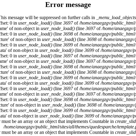
Error message
This message will be suppressed on further calls in
_menu_load_objects
fset: 0 in
user_node_load()
(line
3697
of
/home/anaegzgv/public_html/
name' of non-object in
user_node_load()
(line
3697
of
/home/anaegzgv/p
fset: 0 in
user_node_load()
(line
3698
of
/home/anaegzgv/public_html/
cture' of non-object in
user_node_load()
(line
3698
of
/home/anaegzgv/
fset: 0 in
user_node_load()
(line
3699
of
/home/anaegzgv/public_html/
data' of non-object in
user_node_load()
(line
3699
of
/home/anaegzgv/pu
fset: 0 in
user_node_load()
(line
3697
of
/home/anaegzgv/public_html/
name' of non-object in
user_node_load()
(line
3697
of
/home/anaegzgv/p
fset: 0 in
user_node_load()
(line
3698
of
/home/anaegzgv/public_html/
cture' of non-object in
user_node_load()
(line
3698
of
/home/anaegzgv/
fset: 0 in
user_node_load()
(line
3699
of
/home/anaegzgv/public_html/
data' of non-object in
user_node_load()
(line
3699
of
/home/anaegzgv/pu
fset: 0 in
user_node_load()
(line
3697
of
/home/anaegzgv/public_html/
name' of non-object in
user_node_load()
(line
3697
of
/home/anaegzgv/p
fset: 0 in
user_node_load()
(line
3698
of
/home/anaegzgv/public_html/
cture' of non-object in
user_node_load()
(line
3698
of
/home/anaegzgv/
fset: 0 in
user_node_load()
(line
3699
of
/home/anaegzgv/public_html/
data' of non-object in
user_node_load()
(line
3699
of
/home/anaegzgv/pu
r must be an array or an object that implements Countable in
create_sli
/home/anaegzgv/public_html/sites/all/themes/quedesparche/template
r must be an array or an object that implements Countable in
create_sli