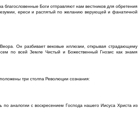
на благословенные Боги отправляют нам вестников для обретения
, безумии, ереси и распятый по желанию верующей и фанатичной
Веора. Он разбивает вековые иллюзии, открывая страдающему
есем по всей Земле Чистый и Божественный Гнозис как знамя
 положены три столпа Революции сознания:
ть по аналогии с воскресением Господа нашего Иисуса Христа из