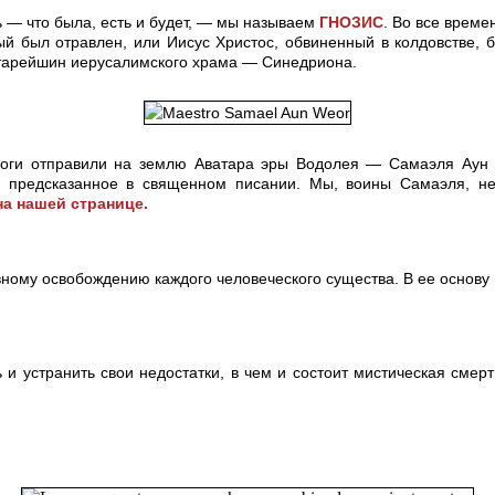
 — что была, есть и будет, — мы называем
ГНОЗИС
. Во все време
орый был отравлен, или Иисус Христос, обвиненный в колдовстве
 старейшин иерусалимского храма — Синедриона.
Боги отправили на землю Аватара эры Водолея — Самаэля Аун 
о, предсказанное в священном писании. Мы, воины Самаэля, н
на нашей странице
.
вному освобождению каждого человеческого существа. В ее основу
и устранить свои недостатки, в чем и состоит мистическая смер