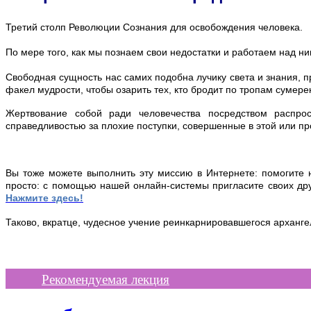
Третий столп Революции Сознания для освобождения человека.
По мере того, как мы познаем свои недостатки и работаем над н
Свободная сущность нас самих подобна лучику света и знания, 
факел мудрости, чтобы озарить тех, кто бродит по тропам сумерек
Жертвование собой ради человечества посредством распрос
справедливостью за плохие поступки, совершенные в этой или п
Вы тоже можете выполнить эту миссию в Интернете: помогите н
просто: с помощью нашей онлайн-системы пригласите своих др
Нажмите здесь
!
Таково, вкратце, чудесное учение реинкарнировавшегося арханг
Рекомендуемая лекция