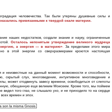
еградация человечества. Так были утеряны душевные силы и
казались привязанными к твердой скале материи.
нание наших недостатков, создали знание и науку, ограниченные
сотой.
Осталось непонятым утверждение великого мудреца
энергию, а энергия — в материю»
.
За пределами этого мира
нно в этой энергии со сверхразмерами кроются настоящая
я и неизвестные на данный момент возможности и способности,
ю, скрытый слух, многовидение, интуитивное многовидение и
илы, может отодвинуть завесу времени, освободиться от слепоты
ванную, обещанную еще великим Моисеем. Кроме того, мы поймем
 видел того глаз, не слышало ухо, и не приходило то на сердце
всех времен и эпох.