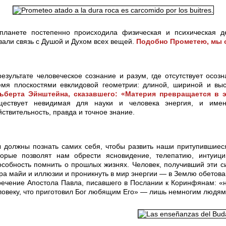
ланете постепенно происходила физическая и психическая д
али связь с Душой и Духом всех вещей.
Подобно Прометею, мы о
результате человеческое сознание и разум, где отсутствует осоз
емя плоскостями евклидовой геометрии: длиной, шириной и вы
ьберта Эйнштейна, сказавшего: «Материя превращается в 
ществует невидимая для науки и человека энергия, и име
йствительность, правда и точное знание.
 должны познать самих себя, чтобы развить наши притупившиес
торые позволят нам обрести ясновидение, телепатию, интуици
особность помнить о прошлых жизнях. Человек, получивший эти с
ра майи и иллюзии и проникнуть в мир энергии — в Землю обето
речение Апостола Павла, писавшего в Послании к Коринфянам: «не
ловеку, что приготовил Бог любящим Его» — лишь немногим людям 