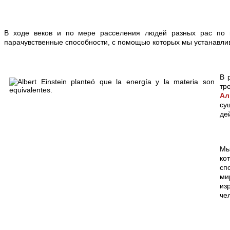
В ходе веков и по мере расселения людей разных рас по п
парачувственные способности, с помощью которых мы устанавлив
В 
тр
Ал
су
де
Мы
ко
сп
ми
из
че