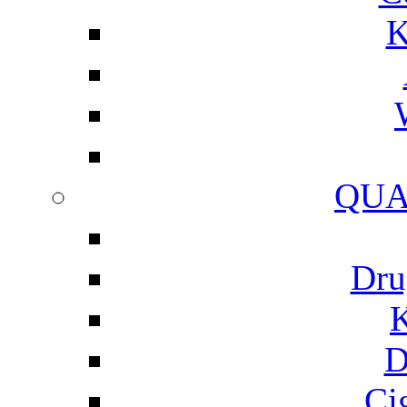
K
QUA
Dru
K
D
Ci