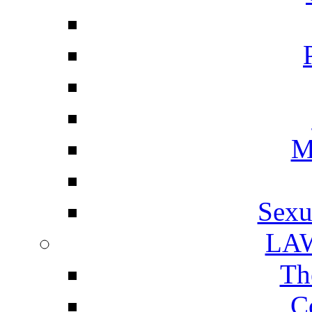
M
Sexu
LA
Th
C