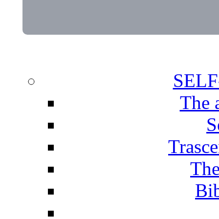
SEL
The 
S
Trasce
The
Bib