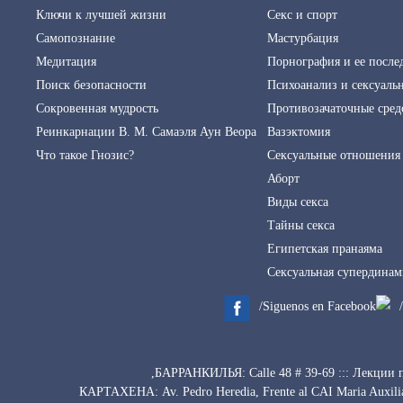
Ключи к лучшей жизни
Секс и спорт
Самопознание
Мастурбация
Медитация
Порнография и ее после
Поиск безопасности
Психоанализ и сексуаль
Сокровенная мудрость
Противозачаточные сред
Реинкарнации В. М. Самаэля Аун Веора
Вазэктомия
Что такое Гнозис?
Cексуальные отношения 
Аборт
Виды секса
Тайны секса
Египетская пранаяма
Сексуальная супердинам
/Siguenos en Facebook
,БАРРАНКИЛЬЯ: Calle 48 # 39-69 ::: Лекции п
КАРТАХЕНА: Av. Pedro Heredia, Frente al CAI Maria Auxili