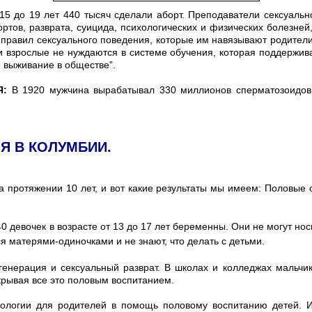
15 до 19 лет 440 тысяч сделали аборт. Преподаватели сексуальн
тов, разврата, суицида, психологических и физических болезней
авил сексуального поведения, которые им навязывают родители. 
и взрослые не нуждаются в системе обучения, которая поддержив
 выживание в обществе”.
Я:
В 1920 мужчина вырабатывал 330 миллионов сперматозоидов 
ИЯ В КОЛУМБИИ.
а протяжении 10 лет, и вот какие результаты мы имеем: Половы
 девочек в возрасте от 13 до 17 лет беременны. Они не могут нос
тся матерями-одиночками и не знают, что делать с детьми.
генерация и сексуальный разврат. В школах и колледжах мальч
рывая все это половым воспитанием.
сологии для родителей в помощь половому воспитанию детей. И