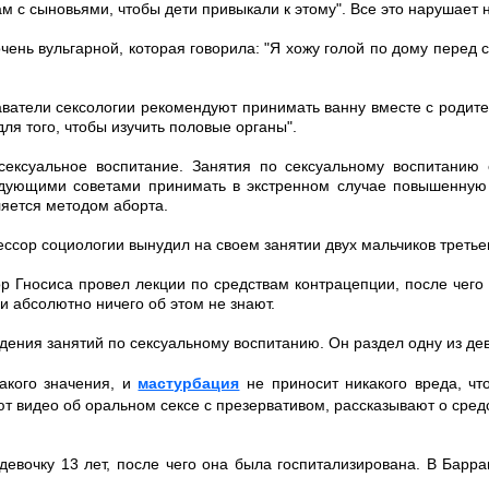
м с сыновьями, чтобы дети привыкали к этому". Все это нарушает 
чень вульгарной, которая говорила: "Я хожу голой по дому перед
ватели сексологии рекомендуют принимать ванну вместе с родите
для того, чтобы изучить половые органы".
сексуальное воспитание. Занятия по сексуальному воспитанию
едующими советами принимать в экстренном случае повышенную 
вляется методом аборта.
ссор социологии вынудил на своем занятии двух мальчиков третьег
ор Гносиса провел лекции по средствам контрацепции, после чего 
и абсолютно ничего об этом не знают.
дения занятий по сексуальному воспитанию. Он раздел одну из дев
акого значения, и
мастурбация
не приносит никакого вреда, чт
 видео об оральном сексе с презервативом, рассказывают о средст
евочку 13 лет, после чего она была госпитализирована. В Барра