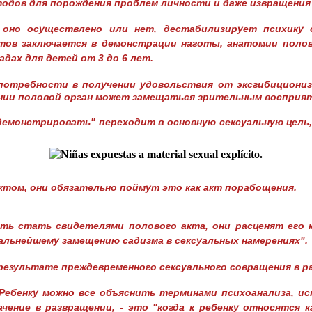
тодов для порождения проблем личности и даже извращения
 оно осуществлено или нет, дестабилизирует психику 
тов заключается в демонстрации наготы, анатомии полов
адах для детей от 3 до 6 лет.
отребности в получении удовольствия от эксгибиционизм
нии половой орган может замещаться зрительным восприяти
демонстрировать" переходит в основную сексуальную цель,
ктом, они обязательно поймут это как акт порабощения.
ь стать свидетелями полового акта, они расценят его ка
альнейшему замещению садизма в сексуальных намерениях".
езультате преждевременного сексуального совращения в ра
Ребенку можно все объяснить терминами психоанализа, ис
ачение в развращении, - это "когда к ребенку относятся 