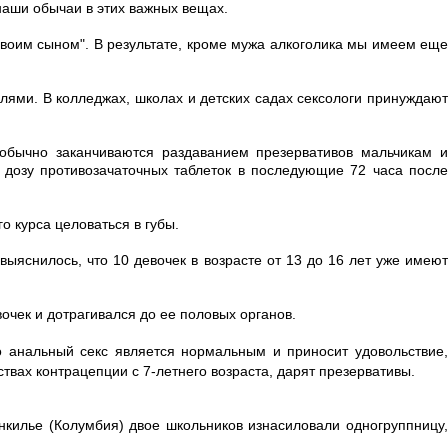
наши обычаи в этих важных вещах.
 своим сыном". В результате, кроме мужа алкоголика мы имеем еще
лями. В колледжах, школах и детских садах сексологи принуждают
 обычно заканчиваются раздаванием презервативов мальчикам и
дозу противозачаточных таблеток в последующие 72 часа после
о курса целоваться в губы.
выяснилось, что 10 девочек в возрасте от 13 до 16 лет уже имеют
очек и дотрагивался до ее половых органов.
о анальный секс является нормальным и приносит удовольствие
вах контрацепции с 7-летнего возраста, дарят презервативы.
нкилье (Колумбия) двое школьников изнасиловали одногруппницу,