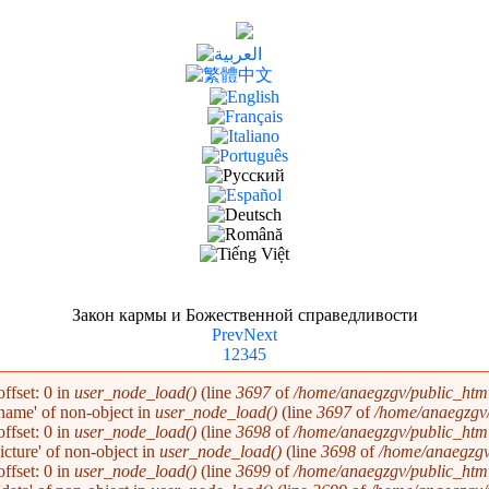
Закон кармы и Божественной справедливости
Prev
Next
1
2
3
4
5
ffset: 0 in
user_node_load()
(line
3697
of
/home/anaegzgv/public_html
'name' of non-object in
user_node_load()
(line
3697
of
/home/anaegzgv/
ffset: 0 in
user_node_load()
(line
3698
of
/home/anaegzgv/public_html
picture' of non-object in
user_node_load()
(line
3698
of
/home/anaegzgv
ffset: 0 in
user_node_load()
(line
3699
of
/home/anaegzgv/public_html