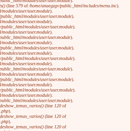
public_html/modules/user/user.module
).
s()
(line
579
of
/home/anaegzgv/public_html/includes/menu.inc
).
/modules/user/user.module
).
public_html/modules/user/user.module
).
/modules/user/user.module
).
/public_html/modules/user/user.module
).
/modules/user/user.module
).
public_html/modules/user/user.module
).
/modules/user/user.module
).
public_html/modules/user/user.module
).
/modules/user/user.module
).
/public_html/modules/user/user.module
).
/modules/user/user.module
).
public_html/modules/user/user.module
).
/modules/user/user.module
).
public_html/modules/user/user.module
).
/modules/user/user.module
).
/public_html/modules/user/user.module
).
/modules/user/user.module
).
public_html/modules/user/user.module
).
ideshow_temas_varios()
(line
120
of
e.php
).
ideshow_temas_varios()
(line
120
of
e.php
).
ideshow_temas_varios()
(line
120
of