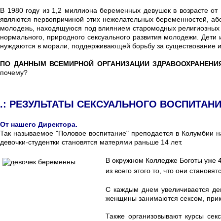
В 1980 году из 1,2 миллиона беременных девушек в возрасте от 
являются первопричиной этих нежелательных беременностей, абор
молодежь, находящуюся под влиянием старомодных религиозных пр
нормального, природного сексуального развития молодежи. Дети 
нуждаются в морали, поддерживающей борьбу за существование и
ПО ДАННЫМ ВСЕМИРНОЙ ОРГАНИЗАЦИИ ЗДРАВООХРАНЕНИ
почему?
.: РЕЗУЛЬТАТЫ СЕКСУАЛЬНОГО ВОСПИТАН
От нашего Директора.
Так называемое "Половое воспитание" преподается в Колумбии н
девочки-студентки становятся матерями раньше 14 лет.
В окружном Колледже Боготы уже 40
из всего этого то, что они становя
С каждым днем увеличивается де
женщины занимаются сексом, прик
Также организовывают курсы сек