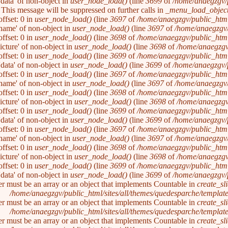
'data' of non-object in
user_node_load()
(line
3699
of
/home/anaegzgv/
. This message will be suppressed on further calls in
_menu_load_object
ffset: 0 in
user_node_load()
(line
3697
of
/home/anaegzgv/public_html
'name' of non-object in
user_node_load()
(line
3697
of
/home/anaegzgv/
ffset: 0 in
user_node_load()
(line
3698
of
/home/anaegzgv/public_html
picture' of non-object in
user_node_load()
(line
3698
of
/home/anaegzgv
ffset: 0 in
user_node_load()
(line
3699
of
/home/anaegzgv/public_html
'data' of non-object in
user_node_load()
(line
3699
of
/home/anaegzgv/
ffset: 0 in
user_node_load()
(line
3697
of
/home/anaegzgv/public_html
'name' of non-object in
user_node_load()
(line
3697
of
/home/anaegzgv/
ffset: 0 in
user_node_load()
(line
3698
of
/home/anaegzgv/public_html
picture' of non-object in
user_node_load()
(line
3698
of
/home/anaegzgv
ffset: 0 in
user_node_load()
(line
3699
of
/home/anaegzgv/public_html
'data' of non-object in
user_node_load()
(line
3699
of
/home/anaegzgv/
ffset: 0 in
user_node_load()
(line
3697
of
/home/anaegzgv/public_html
'name' of non-object in
user_node_load()
(line
3697
of
/home/anaegzgv/
ffset: 0 in
user_node_load()
(line
3698
of
/home/anaegzgv/public_html
picture' of non-object in
user_node_load()
(line
3698
of
/home/anaegzgv
ffset: 0 in
user_node_load()
(line
3699
of
/home/anaegzgv/public_html
'data' of non-object in
user_node_load()
(line
3699
of
/home/anaegzgv/
er must be an array or an object that implements Countable in
create_sl
/home/anaegzgv/public_html/sites/all/themes/quedesparche/templat
er must be an array or an object that implements Countable in
create_sl
/home/anaegzgv/public_html/sites/all/themes/quedesparche/templat
er must be an array or an object that implements Countable in
create_sl