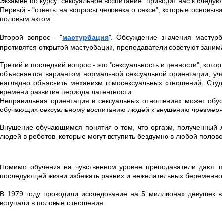
Экзамен по курсу "сексуальное воспитание" приводит нас к следую
Первый - "ответы на вопросы человека о сексе", которые основы
половым актом.
Второй вопрос - "
мастурбация
". Обсуждение значения мастурб
противятся открытой мастурбации, преподаватели советуют занима
Третий и последний вопрос - это "сексуальность и ценности", ко
объясняется вариантом нормальной сексуальной ориентации, уче
наглядно объяснить механизм гомосексуальных отношений. Студ
времени развитие периода латентности.
Неправильная ориентация в сексуальных отношениях может обусло
обучающих сексуальному воспитанию людей к внушению чрезмерно
Внушение обучающимся понятия о том, что оргазм, полученный л
людей в роботов, которые могут вступить бездумно в любой половой
Помимо обучения на чувственном уровне преподаватели дают п
последующей жизни избежать ранних и нежелательных беременно
В 1979 году проводили исследование на 5 миллионах девушек в в
вступали в половые отношения.