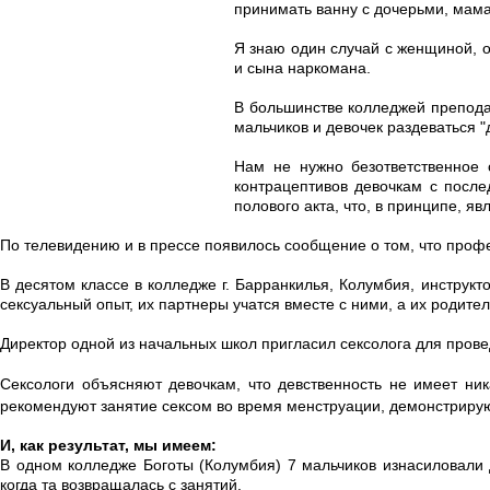
принимать ванну с дочерьми, мама
Я знаю один случай с женщиной, о
и сына наркомана.
В большинстве колледжей препода
мальчиков и девочек раздеваться "
Нам не нужно безответственное 
контрацептивов девочкам с посл
полового акта, что, в принципе, я
По телевидению и в прессе появилось сообщение о том, что профе
В десятом классе в колледже г. Барранкилья, Колумбия, инструкт
сексуальный опыт, их партнеры учатся вместе с ними, а их родител
Директор одной из начальных школ пригласил сексолога для прове
Сексологи объясняют девочкам, что девственность не имеет ник
рекомендуют занятие сексом во время менструации, демонстрируют
И, как результат, мы имеем:
В одном колледже Боготы (Колумбия) 7 мальчиков изнасиловали д
когда та возвращалась с занятий.