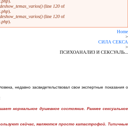
e.php
).
ideshow_temas_varios()
(line
120
of
e.php
).
ideshow_temas_varios()
(line
120
of
e.php
).
Home
>
СИЛА СЕКСА
>
ПСИХОАНАЛИЗ И СЕКСУАЛЬ...
еловека, недавно засвидетельствовал свои экспертные показания о
:
шает нормальное душевное состояние. Раннее сексуальное
спользуют сейчас, являются просто катастрофой. Типичные