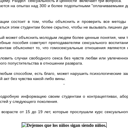
щему. Раздел "сексуальность и ценности" включает три вопроса.
ваются на опытах над 300 и более подопытными "оплачиваемыми до
ации состоит в том, чтобы объяснить и проверить все методы 
ться этим студентам более скрытно, чтобы не вызывать лишних ди
торый может объяснить молодым людям более ценные понятия, чем т
бные пособия советуют преподавателям сексуального воспитания
ентам объясняют то, что гомосексуальные отношения являются 
вить случаи свободного секса без чувств любви или увлеченност
го попустительства в отношении разврата.
юбым способом, есть благо, может нарушить психологические защ
 акт без чувства какой-либо вины.
одробную информацию своим студентам о контрацептивах, аборт
стей у следующего поколения.
озрасте от 15 до 19 лет, которые прослушали курс сексуального