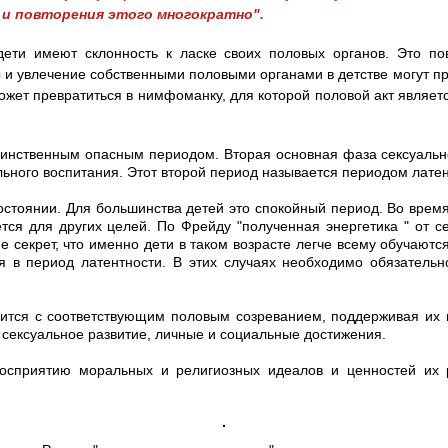
 и повторения этого многократно".
дети имеют склонность к ласке своих половых органов. Это п
я
и увлечение собственными половыми органами в детстве могут пр
может превратиться в нимфоманку, для которой половой акт являе
инственным опасным периодом. Вторая основная фаза сексуальног
льного воспитания. Этот второй период называется периодом латен
стоянии. Для большинства детей это спокойный период. Во время
ется для других целей. По Фрейду "полученная энергетика " от 
е секрет, что именно дети в таком возрасте легче всему обучают
я в период латентности. В этих случаях необходимо обязательн
осится с соответствующим половым созреванием, поддерживая их
сексуальное развитие, личные и социальные достижения.
восприятию моральных и религиозных идеалов и ценностей их 