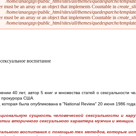
/home/anaegzgv/public_html/sites/all/themes/quedesparche/templat
er must be an array or an object that implements Countable in
create_sl
/home/anaegzgv/public_html/sites/all/themes/quedesparche/templat
er must be an array or an object that implements Countable in
create_sl
/home/anaegzgv/public_html/sites/all/themes/quedesparche/templat
ении 40 лет, автор 5 книг и множества статей о сексуальности ч
о прокурора США.
 которая была опубликована в "National Review" 20 июня 1986 года
оциональную сущность человеческой сексуальности и нару
итии вторичного сексуального характера мужчин и женщин.
ксуального воспитания с помощью тех методов, которые и