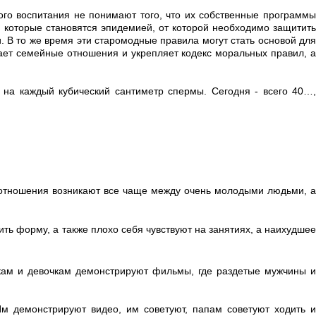
ого воспитания не понимают того, что их собственные программы
, которые становятся эпидемией, от которой необходимо защитить
В то же время эти старомодные правила могут стать основой для
ает семейные отношения и укрепляет кодекс моральных правил, а
на каждый кубический сантиметр спермы. Сегодня - всего 40…,
е отношения возникают все чаще между очень молодыми людьми, а
ить форму, а также плохо себя чувствуют на занятиях, а наихудшее
икам и девочкам демонстрируют фильмы, где раздетые мужчины и
м демонстрируют видео, им советуют, папам советуют ходить и