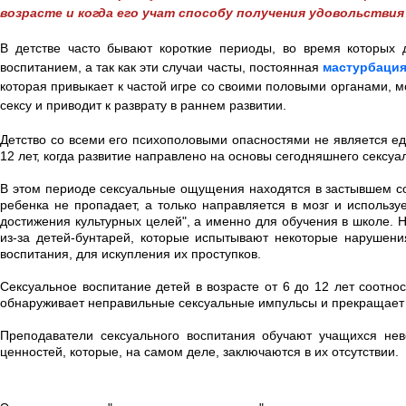
возрасте и когда его учат способу получения удовольствия
В детстве часто бывают короткие периоды, во время которых 
воспитанием, а так как эти случаи часты, постоянная
мастурбаци
которая привыкает к частой игре со своими половыми органами, 
сексу и приводит к разврату в раннем развитии.
Детство со всеми его психополовыми опасностями не является ед
12 лет, когда развитие направлено на основы сегодняшнего сексуа
В этом периоде сексуальные ощущения находятся в застывшем со
ребенка не пропадает, а только направляется в мозг и использу
достижения культурных целей", а именно для обучения в школе. Н
из-за детей-бунтарей, которые испытывают некоторые нарушени
воспитания, для искупления их проступков.
Сексуальное воспитание детей в возрасте от 6 до 12 лет соотн
обнаруживает неправильные сексуальные импульсы и прекращает 
Преподаватели сексуального воспитания обучают учащихся не
ценностей, которые, на самом деле, заключаются в их отсутствии.