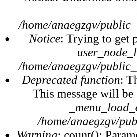
/home/anaegzgv/public_
Notice
: Trying to get 
user_node_l
/home/anaegzgv/public_
Deprecated function
: T
This message will be 
_menu_load_o
/home/anaegzgv/publ
Warning
: count(): Param