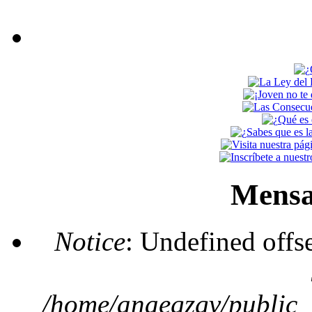
Mensa
Notice
: Undefined offs
/home/anaegzgv/public_