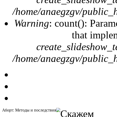
/home/anaegzgv/public_h
Warning
: count(): Param
that imple
create_slideshow_t
/home/anaegzgv/public_h
Аборт: Методы и последствия