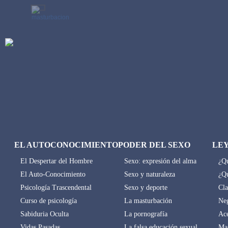
EL AUTOCONOCIMIENTO
PODER DEL SEXO
LE
El Despertar del Hombre
Sexo: expresión del alma
¿Qu
El Auto-Conocimiento
Sexo y naturaleza
¿Qu
Psicología Trascendental
Sexo y deporte
Cla
Curso de psicología
La masturbación
Neg
Sabiduria Oculta
La pornografía
Ace
Vidas Pasadas
La falsa educación sexual
Mag