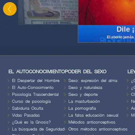
Dile 
El aborto jamás s
EL AUTOCONOCIMIENTO
PODER DEL SEXO
LE
El Despertar del Hombre
Sexo: expresión del alma
¿
El Auto-Conocimiento
Sexo y naturaleza
¿
Psicología Trascendental
Sexo y deporte
C
Curso de psicología
La masturbación
N
Sabiduria Oculta
La pornografía
A
Vidas Pasadas
La falsa educación sexual
M
¿Qué es la Gnosis?
Métodos anticonceptivos
La búsqueda de Seguridad
Otros métodos anticonceptivos