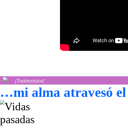
¡Testimonios!
…mi alma atravesó e