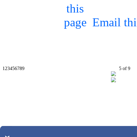
Email th
1
2
3
4
5
6
7
8
9
5
of
9