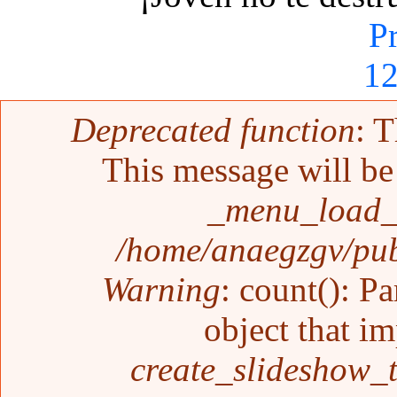
P
1
Mensaje de error
Deprecated function
: T
This message will be 
_menu_load_o
/home/anaegzgv/pub
Warning
: count(): P
object that i
create_slideshow_