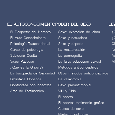
EL AUTOCONOCIMIENTO
PODER DEL SEXO
LE
El Despertar del Hombre
Sexo: expresión del alma
¿
El Auto-Conocimiento
Sexo y naturaleza
¿
Psicología Trascendental
Sexo y deporte
C
Curso de psicología
La masturbación
N
Sabiduria Oculta
La pornografía
A
Vidas Pasadas
La falsa educación sexual
M
¿Qué es la Gnosis?
Métodos anticonceptivos
La búsqueda de Seguridad
Otros métodos anticonceptivos
Biblioteca Gnóstica
La vasectomía
Contáctese con nosotros
Sexo prematrimonial
Área de Testimonios
VIH y Sida
El aborto
El aborto: testimonio gráfico
Clases de sexo
Misterios del sexo