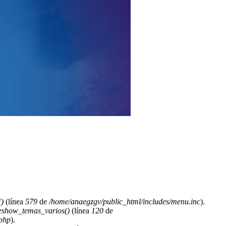
)
(línea
579
de
/home/anaegzgv/public_html/includes/menu.inc
).
deshow_temas_varios()
(línea
120
de
.php
).