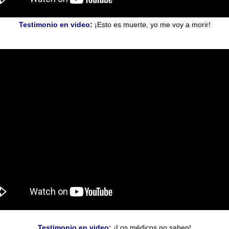
Testimonio en video:
¡Esto es muerte, yo me voy a morir!
Testimonio en video:
¡Los médicos no saben!