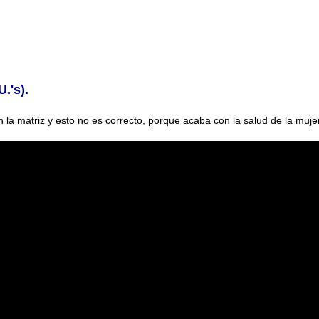
.'s).
n la matriz y esto no es correcto, porque acaba con
la salud de la mujer