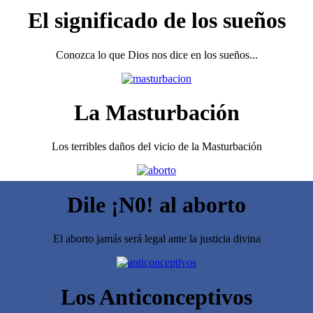
El significado de los sueños
Conozca lo que Dios nos dice en los sueños...
La Masturbación
Los terribles daños del vicio de la Masturbación
Dile ¡N0! al aborto
El aborto jamás será legal ante la justicia divina
Los Anticonceptivos