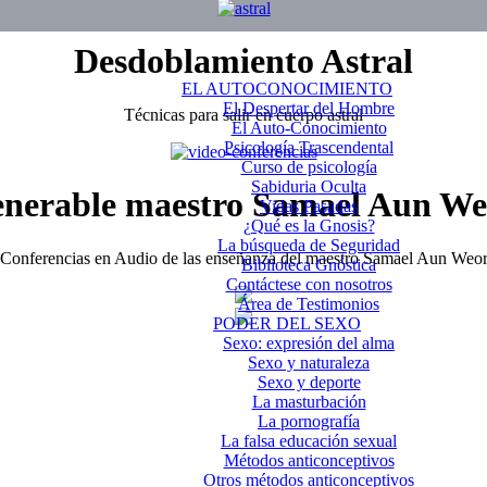
Desdoblamiento Astral
EL AUTOCONOCIMIENTO
El Despertar del Hombre
Técnicas para salir en cuerpo astral
El Auto-Conocimiento
Psicología Trascendental
Curso de psicología
Sabiduria Oculta
enerable maestro Samael Aun We
Vidas Pasadas
¿Qué es la Gnosis?
La búsqueda de Seguridad
Conferencias en Audio de las enseñanza del maestro Samael Aun Weo
Biblioteca Gnóstica
Contáctese con nosotros
Área de Testimonios
PODER DEL SEXO
Sexo: expresión del alma
Sexo y naturaleza
Sexo y deporte
La masturbación
La pornografía
La falsa educación sexual
Métodos anticonceptivos
Otros métodos anticonceptivos