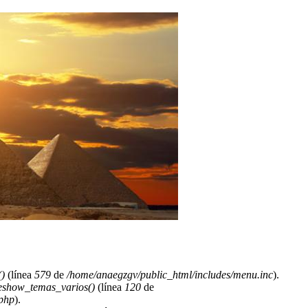
)
(línea
579
de
/home/anaegzgv/public_html/includes/menu.inc
).
deshow_temas_varios()
(línea
120
de
.php
).