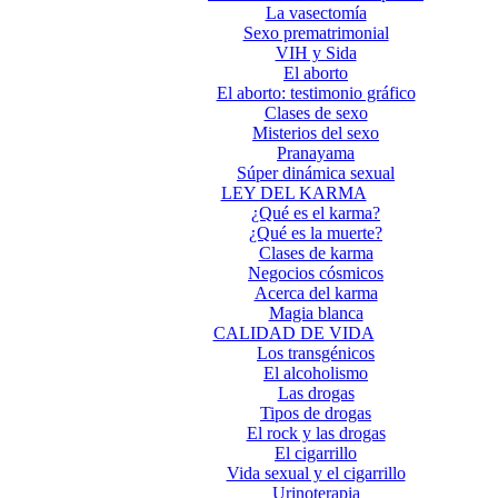
La vasectomía
Sexo prematrimonial
VIH y Sida
El aborto
El aborto: testimonio gráfico
Clases de sexo
Misterios del sexo
Pranayama
Súper dinámica sexual
LEY DEL KARMA
¿Qué es el karma?
¿Qué es la muerte?
Clases de karma
Negocios cósmicos
Acerca del karma
Magia blanca
CALIDAD DE VIDA
Los transgénicos
El alcoholismo
Las drogas
Tipos de drogas
El rock y las drogas
El cigarrillo
Vida sexual y el cigarrillo
Urinoterapia