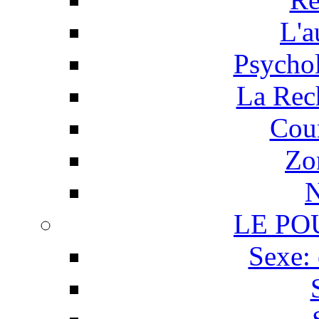
L'a
Psychol
La Rech
Cour
Zo
N
LE PO
Sexe: 