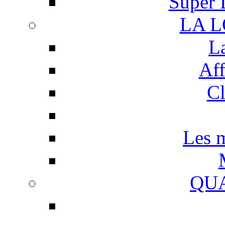
Super 
LA 
L
Aff
Cl
Les m
QUA