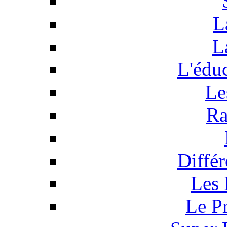
L
L
L'éduc
Le
Ra
Différ
Les 
Le P