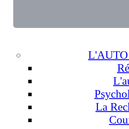
L'AUTO
Ré
L'a
Psychol
La Rech
Cour