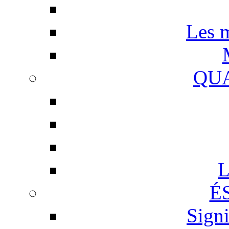
Les m
QUA
L
É
Signi