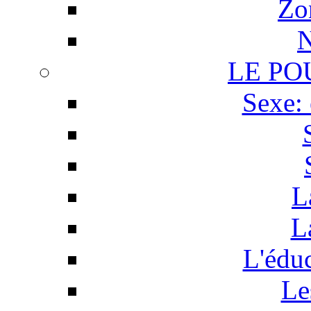
Zo
N
LE PO
Sexe: 
L
L
L'éduc
Le