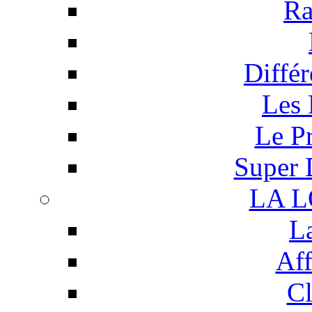
Ra
Différ
Les 
Le P
Super 
LA 
L
Aff
Cl