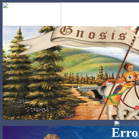
KIẾN THỨC
Sức mạnh
Erro