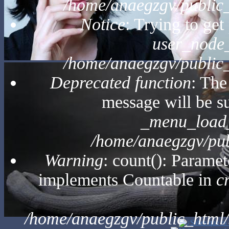
/home/anaegzgv/public
Notice
: Trying to get
user_node_
/home/anaegzgv/public
Deprecated function
: The
message will be su
_menu_load_
/home/anaegzgv/pub
Warning
: count(): Paramet
implements Countable in
c
/home/anaegzgv/public_html/