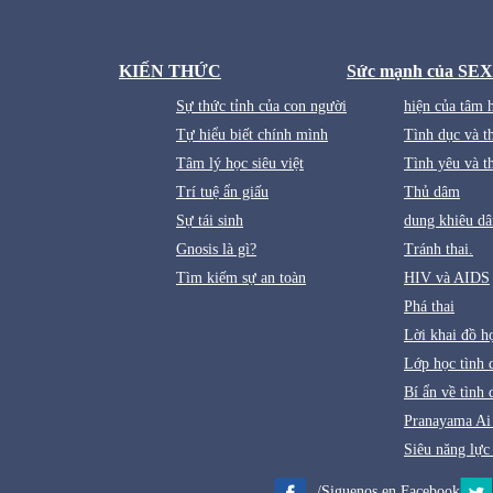
KIẾN THỨC
Sức mạnh của SEX
Sự thức tỉnh của con người
hiện của tâm 
Tự hiểu biết chính mình
Tình dục và t
Tâm lý học siêu việt
Tình yêu và t
Trí tuệ ẩn giấu
Thủ dâm
Sự tái sinh
dung khiêu d
Gnosis là gì?
Tránh thai.
Tìm kiếm sự an toàn
HIV và AIDS
Phá thai
Lời khai đồ h
Lớp học tình 
Bí ẩn về tình 
Pranayama Ai
Siêu năng lực 
/Siguenos en Facebook