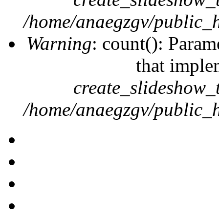
/home/anaegzgv/public_h
Warning
: count(): Param
that imple
create_slideshow_
/home/anaegzgv/public_h