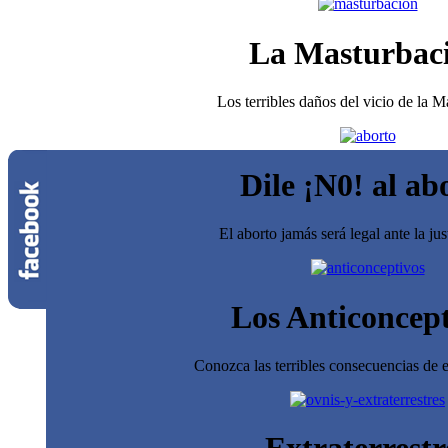
La Masturbac
Los terribles daños del vicio de la 
Dile ¡N0! al ab
El aborto jamás será legal ante la jus
Los Anticoncept
Conozca las terribles consecuencias de e