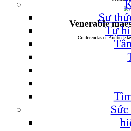
Sự thứ
Venerable mae
Tự hi
Conferencias en Audio de l
Tâm
Tìm
Sức
hi