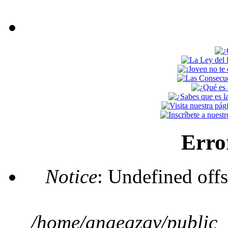
Erro
Notice
: Undefined offs
/home/anaegzgv/public_