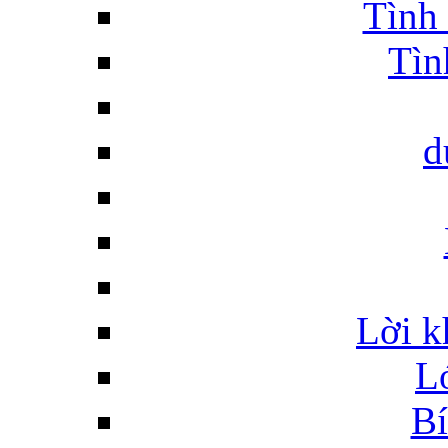
Tình 
Tìn
d
Lời k
L
Bí