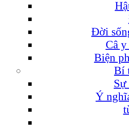
Hậ
Đời sống
Câ y
Biện ph
Bí 
Sự 
Ý nghĩ
t