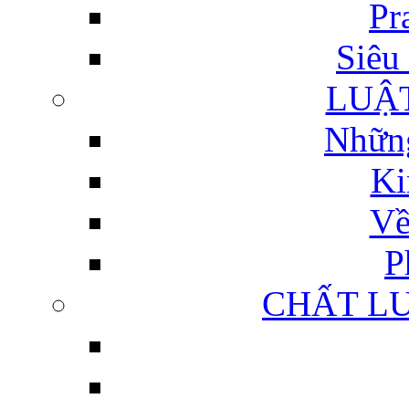
Pr
Siêu 
LUẬ
Những
Ki
Về
P
CHẤT L