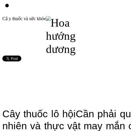
Câ y thuốc và sức khỏe
Cây thuốc lô hộiCần phải qua
nhiên và thực vật may mắn c