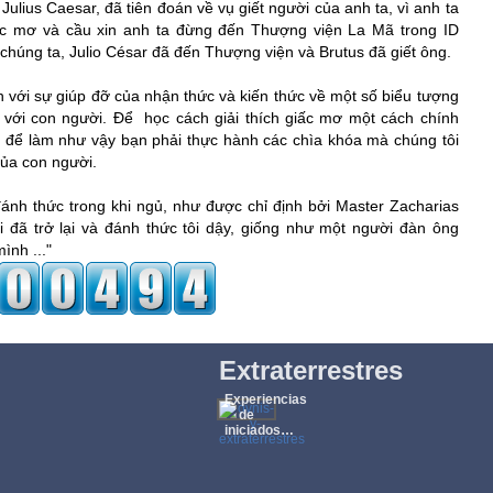
ulius Caesar, đã tiên đoán về vụ giết người của anh ta, vì anh ta 
ấc mơ và cầu xin anh ta đừng đến Thượng viện La Mã trong ID 
chúng ta, Julio César đã đến Thượng viện và Brutus đã giết ông.
 với sự giúp đỡ của nhận thức và kiến ​​thức về một số biểu tượng 
 với con người. Để  học cách giải thích giấc mơ một cách chính 
 để làm như vậy bạn phải thực hành các chìa khóa mà chúng tôi 
của con người.
ánh thức trong khi ngủ, như được chỉ định bởi Master Zacharias 
ôi đã trở lại và đánh thức tôi dậy, giống như một người đàn ông 
ình ..."
Extraterrestres
Experiencias
de
iniciados…