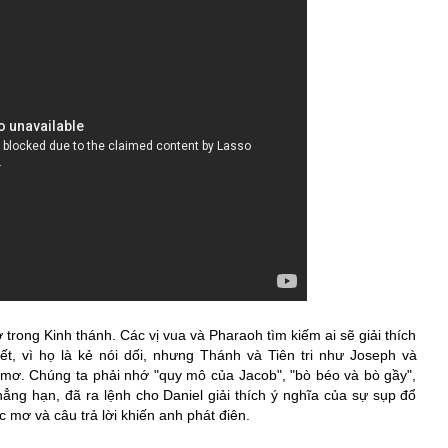
rong Kinh thánh. Các vị vua và Pharaoh tìm kiếm ai sẽ giải thích 
t, vì họ là kẻ nói dối, nhưng Thánh và Tiên tri như Joseph và 
c mơ. Chúng ta phải nhớ "quy mô của Jacob", "bò béo và bò gầy", 
hẳng hạn, đã ra lệnh cho Daniel giải thích ý nghĩa của sự sụp đổ 
c mơ và câu trả lời khiến anh phát điên.