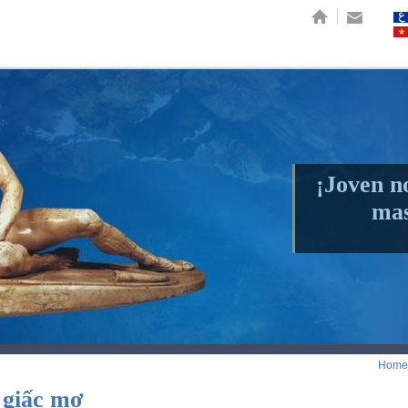
N THỨC
Sức mạnh của SEX
LUẬT CỦA KARMA
CHẤT LƯỢNG CUỘC
¡Joven n
mas
Home
 giấc mơ