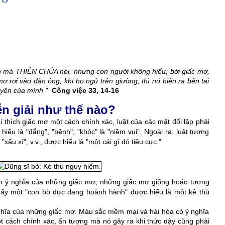
h mà THIÊN CHÚA nói, nhưng con người không hiểu; bởi giấc mơ, 
ơ rơi vào đàn ông, khi họ ngủ trên giường, thì nó hiện ra bên tai 
yên của mình " 
Công việc 33, 14-16
n giải như thế nào?
thích giấc mơ một cách chính xác, luật của các mặt đối lập phải 
hiểu là "đắng", "bệnh"; "khóc" là "niềm vui". Ngoài ra, luật tương 
"xấu xí", v.v., được hiểu là "một cái gì đó tiêu cực."
n ý nghĩa của những giấc mơ; những giấc mơ giống hoặc tương 
ấy một "con bò đực đang hoành hành" được hiểu là một kẻ thù 
ĩa của những giấc mơ. Màu sắc mềm mại và hài hòa có ý nghĩa 
ột cách chính xác, ấn tượng mà nó gây ra khi thức dậy cũng phải 