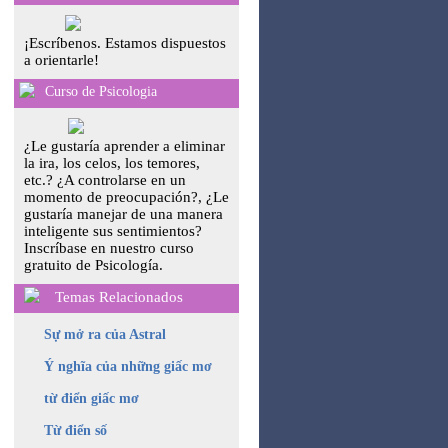
¡Escríbenos. Estamos dispuestos
a orientarle!
Curso de Psicologia
¿Le gustaría aprender a eliminar
la ira, los celos, los temores,
etc.? ¿A controlarse en un
momento de preocupación?, ¿Le
gustaría manejar de una manera
inteligente sus sentimientos?
Inscríbase en nuestro curso
gratuito de Psicología.
Temas Relacionados
Sự mở ra của Astral
Ý nghĩa của những giấc mơ
từ điển giấc mơ
Từ điển số