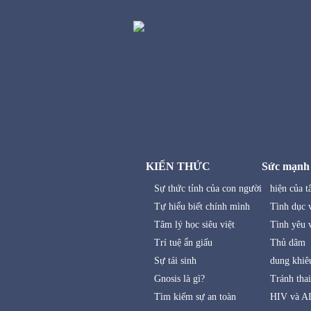
KIẾN THỨC
Sức mạnh
Sự thức tỉnh của con người
hiện của t
Tự hiểu biết chính mình
Tình dục v
Tâm lý học siêu việt
Tình yêu v
Trí tuệ ẩn giấu
Thủ dâm
Sự tái sinh
dung khiê
Gnosis là gì?
Tránh thai
Tìm kiếm sự an toàn
HIV và A