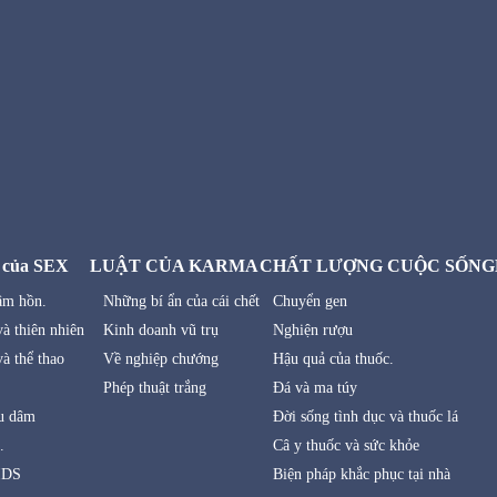
 của SEX
LUẬT CỦA KARMA
CHẤT LƯỢNG CUỘC SỐNG
âm hồn.
Những bí ẩn của cái chết
Chuyển gen
à thiên nhiên
Kinh doanh vũ trụ
Nghiện rượu
à thể thao
Về nghiệp chướng
Hậu quả của thuốc.
Phép thuật trắng
Đá và ma túy
u dâm
Đời sống tình dục và thuốc lá
.
Câ y thuốc và sức khỏe
IDS
Biện pháp khắc phục tại nhà