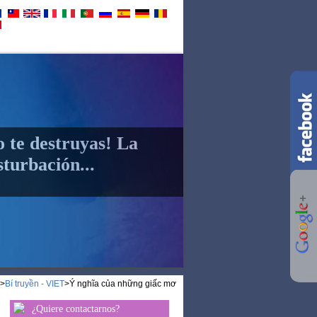
 SỐNG
Bí truyền - VIET
o te destruyas! La
turbación...
>
Bí truyền - VIET
>
Ý nghĩa của những giấc mơ
¿Quiere contactarnos?