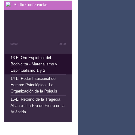
Audio Conferencias
00:00
00:00
13-El Oro Espiritual del
Bodhicitta - Materialismo y
Espiritualismo 1 y 2
14-El Poder Intuicional del
Hombre Psicológico - La
Organización de la Psiquis
15-El Retorno de la Tragedia
Atlante - La Era de Hierro en la
Atlántida