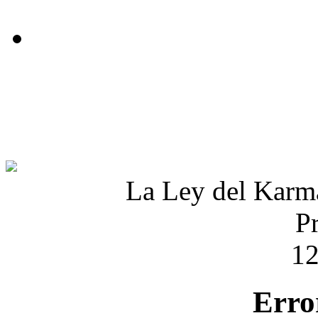
La Ley del Karma 
P
1
Erro