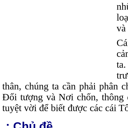
nh
lo
và
Cá
cả
ta
tr
thân, chúng ta cần phải phân 
Đối tượng và Nơi chốn, thông 
tuyệt vời để biết được các cái Tô
.:
Chủ đề