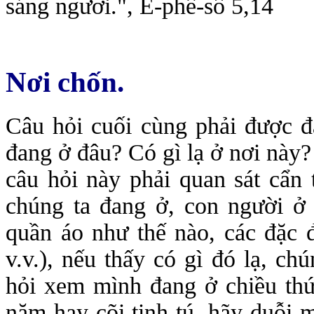
sáng ngươi.", Ê-phê-sô 5,14
Nơi chốn.
Câu hỏi cuối cùng phải được đặ
đang ở đâu? Có gì lạ ở nơi này?
câu hỏi này phải quan sát cẩn
chúng ta đang ở, con người ở
quần áo như thế nào, các đặc 
v.v.), nếu thấy có gì đó lạ, chú
hỏi xem mình đang ở chiều thứ
năm hay cõi tinh tú, hãy duỗi 