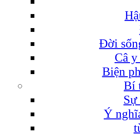
Hậ
Đời sống
Câ y
Biện ph
Bí 
Sự 
Ý nghĩ
t