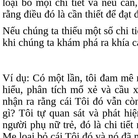
loại bỏ mọi chi tiết và nếu cần
rằng điều đó là cần thiết để đạt
Nếu chúng ta thiếu một số chi ti
khi chúng ta khám phá ra khía c
Ví dụ: Có một lần, tôi đam mê m
hiểu, phân tích mổ xẻ và cầu x
nhận ra rằng cái Tôi đó vẫn cò
gì? Tôi tự quan sát và phát hi
người phụ nữ trẻ, đó là chi tiế
Mẹ loại bỏ cái Tôi đó và nó đã 