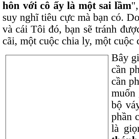
hôn với cô ấy là một sai lầm
"
suy nghĩ tiêu cực mà bạn có. Do
và cái Tôi đó, bạn sẽ tránh đượ
cãi, một cuộc chia ly, một cuộc c
Bây gi
cần ph
cần ph
muốn g
bộ váy
phần c
là giọ