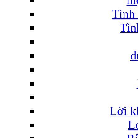
Tình 
Tìn
d
Lời k
L