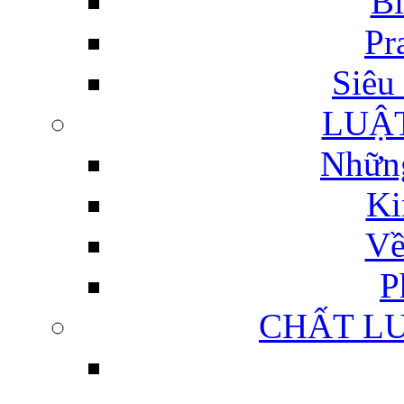
Bí
Pr
Siêu 
LUẬ
Những
Ki
Về
P
CHẤT L