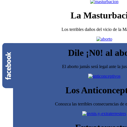
La Masturbac
Los terribles daños del vicio de la 
Dile ¡N0! al ab
El aborto jamás será legal ante la jus
Los Anticoncept
Conozca las terribles consecuencias de e