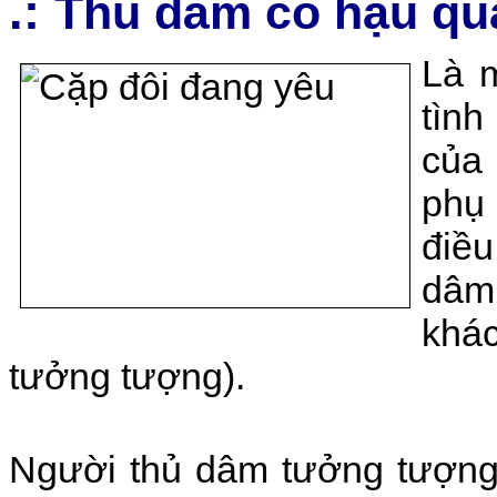
.:
Thủ dâm có hậu qu
Là m
tình
của
phụ
điề
dâm
khác
tưởng tượng).
Người thủ dâm tưởng tượng 