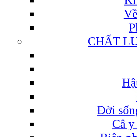
Về
P
CHẤT L
Hậ
Đời sống
Câ y