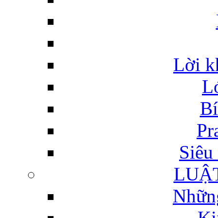
Lời k
L
Bí
Pr
Siêu 
LUẬ
Những
Ki