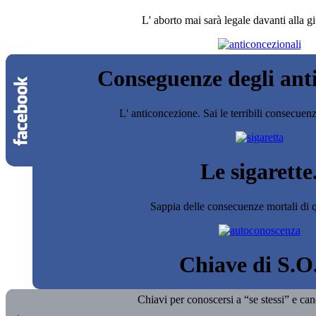
L' aborto mai sarà legale davanti alla gi
Conseguenze degli ant
L' anticoncezione. Sai le terribili consecuen
Le sigarette
Sappia delle consecuenze mortali di q
Chiave di S.O
Chiavi per conoscersi a “se stessi” e cance