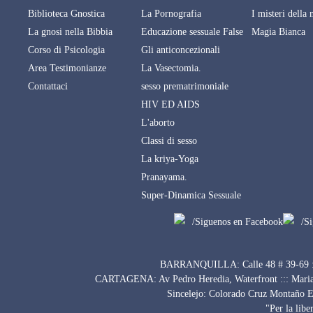
Biblioteca Gnostica
La Pornografia
I misteri della 
La gnosi nella Bibbia
Educazione sessuale False
Magia Bianca
Corso di Psicologia
Gli anticoncezionali
Area Testimonianze
La Vasectomia.
Contattaci
sesso prematrimoniale
HIV ED AIDS
L'aborto
Classi di sesso
La kriya-Yoga
Pranayama.
Super-Dinamica Sessuale
/Siguenos en Facebook
/S
BARRANQUILLA: Calle 48 # 39-69 :::
CARTAGENA: Av Pedro Heredia, Waterfront ::: Maria A
Sincelejo: Colorado Cruz Montaño Ed
"Per la libe