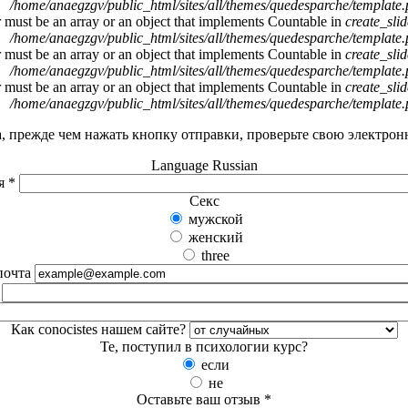
/home/anaegzgv/public_html/sites/all/themes/quedesparche/template
r must be an array or an object that implements Countable in
create_sli
/home/anaegzgv/public_html/sites/all/themes/quedesparche/template
r must be an array or an object that implements Countable in
create_sli
/home/anaegzgv/public_html/sites/all/themes/quedesparche/template
r must be an array or an object that implements Countable in
create_sli
/home/anaegzgv/public_html/sites/all/themes/quedesparche/template
, прежде чем нажать кнопку отправки, проверьте свою электронн
Language
Russian
я
*
Cекс
мужской
женский
three
почта
Как conocistes нашем сайте?
Те, поступил в психологии курс?
если
не
Оставьте ваш отзыв
*