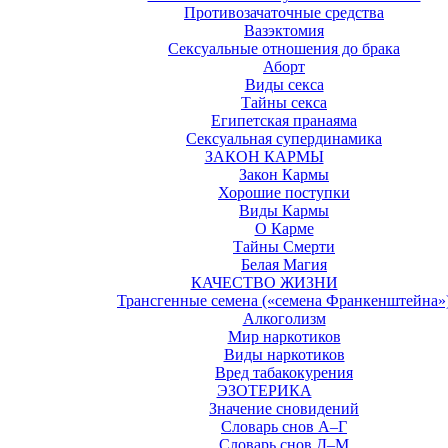
Противозачаточные средства
Вазэктомия
Cексуальные отношения до брака
Аборт
Виды секса
Тайны секса
Египетская пранаяма
Сексуальная супердинамика
ЗАКОН КАРМЫ
Закон Кармы
Хорошие поступки
Виды Кармы
О Карме
Тайны Смерти
Белая Магия
КАЧЕСТВО ЖИЗНИ
Трансгенные семена («семена Франкенштейна»
Алкоголизм
Мир наркотиков
Виды наркотиков
Вред табакокурения
ЭЗОТЕРИКА
Значение сновидений
Словарь снов А–Г
Словарь снов Д–M