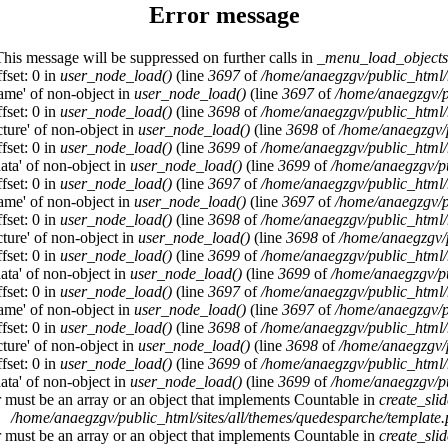
Error message
This message will be suppressed on further calls in
_menu_load_objects
fset: 0 in
user_node_load()
(line
3697
of
/home/anaegzgv/public_html/
name' of non-object in
user_node_load()
(line
3697
of
/home/anaegzgv/p
fset: 0 in
user_node_load()
(line
3698
of
/home/anaegzgv/public_html/
cture' of non-object in
user_node_load()
(line
3698
of
/home/anaegzgv/
fset: 0 in
user_node_load()
(line
3699
of
/home/anaegzgv/public_html/
data' of non-object in
user_node_load()
(line
3699
of
/home/anaegzgv/pu
fset: 0 in
user_node_load()
(line
3697
of
/home/anaegzgv/public_html/
name' of non-object in
user_node_load()
(line
3697
of
/home/anaegzgv/p
fset: 0 in
user_node_load()
(line
3698
of
/home/anaegzgv/public_html/
cture' of non-object in
user_node_load()
(line
3698
of
/home/anaegzgv/
fset: 0 in
user_node_load()
(line
3699
of
/home/anaegzgv/public_html/
data' of non-object in
user_node_load()
(line
3699
of
/home/anaegzgv/pu
fset: 0 in
user_node_load()
(line
3697
of
/home/anaegzgv/public_html/
name' of non-object in
user_node_load()
(line
3697
of
/home/anaegzgv/p
fset: 0 in
user_node_load()
(line
3698
of
/home/anaegzgv/public_html/
cture' of non-object in
user_node_load()
(line
3698
of
/home/anaegzgv/
fset: 0 in
user_node_load()
(line
3699
of
/home/anaegzgv/public_html/
data' of non-object in
user_node_load()
(line
3699
of
/home/anaegzgv/pu
r must be an array or an object that implements Countable in
create_sli
/home/anaegzgv/public_html/sites/all/themes/quedesparche/template
r must be an array or an object that implements Countable in
create_sli