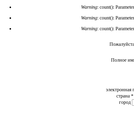
Warning
: count(): Paramete
Warning
: count(): Paramete
Warning
: count(): Paramete
Пожалуйста
Полное им
электронная 
страна
*
город