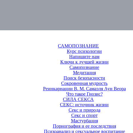
САМОПОЗНАНИЕ
Курс психологии
Напишите нам
Ключи к лучшей жизни
Самопознание
Медитация
Поиск безопасности
Сокровенная мудрость
Реинкарнации В. М. Самаэля Аун Веора
Что такое Гнозис?
СИЛА СЕКСА
СЕКС: источник жизни
Секс и природа
Секс и спорт
Мастурбация
Порнография и ее последствия
Психоанализ и сексуальное воспитание