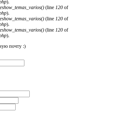
.php
).
deshow_temas_varios()
(line
120
of
.php
).
deshow_temas_varios()
(line
120
of
.php
).
deshow_temas_varios()
(line
120
of
.php
).
ую почту :)