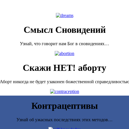
Смысл Сновидений
Узнай, что говорит нам Бог в сновидениях…
Скажи НЕТ! аборту
Аборт никогда не будет узаконен божественной справедливость
Контрацептивы
Узнай об ужасных последствиях этих методов…