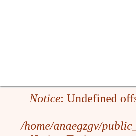
Error message
Notice
: Undefined off
/home/anaegzgv/public_