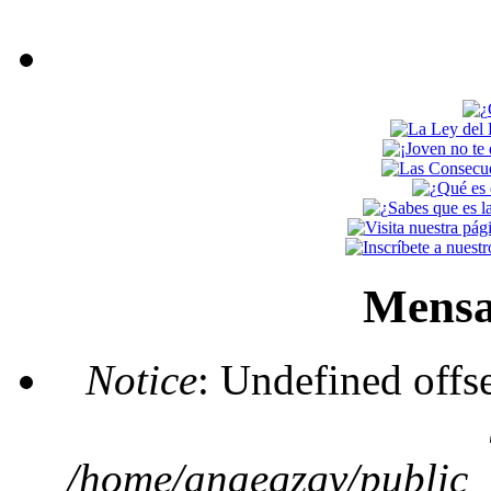
Mensa
Notice
: Undefined offs
/home/anaegzgv/public_