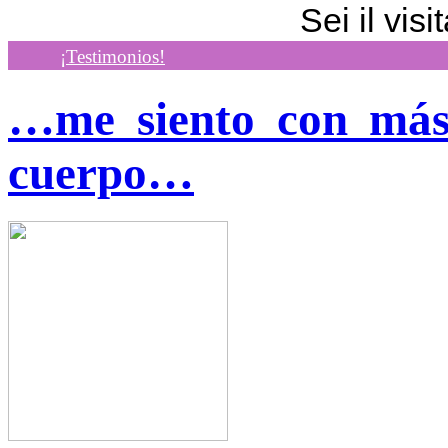
Sei il visi
¡Testimonios!
…me siento con más 
cuerpo…