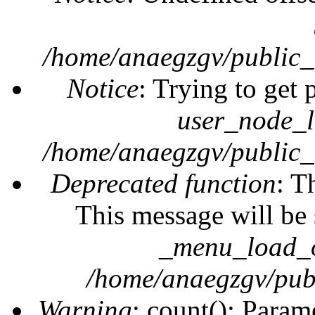
/home/anaegzgv/public_
Notice
: Trying to get 
user_node_l
/home/anaegzgv/public_
Deprecated function
: T
This message will be 
_menu_load_o
/home/anaegzgv/publ
Warning
: count(): Param