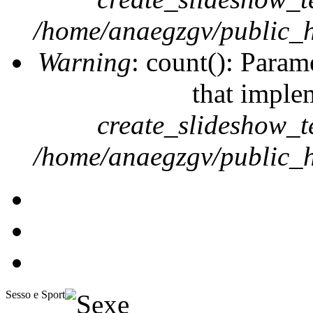
/home/anaegzgv/public_h
Warning
: count(): Param
that imple
create_slideshow_t
/home/anaegzgv/public_h
Sesso e Sport