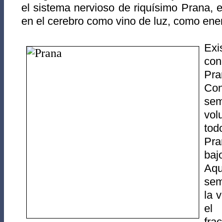
el sistema nervioso de riquísimo Prana, 
en el cerebro como vino de luz, como energ
Ex
con
Pr
Co
sem
vol
tod
Pra
ba
Aqu
sem
la 
el
fra