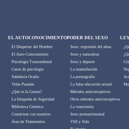
EL AUTOCONOCIMIENTO
PODER DEL SEXO
LE
El Despertar del Hombre
Sexo: expresión del alma
¿Qu
El Auto-Conocimiento
Sexo y naturaleza
¿Qu
Psicología Trascendental
Sexo y deporte
Cla
Curso de psicología
La masturbación
Neg
Sabiduria Oculta
La pornografía
Ace
Vidas Pasadas
La falsa educación sexual
Mag
¿Qué es la Gnosis?
Métodos anticonceptivos
La búsqueda de Seguridad
Otros métodos anticonceptivos
Biblioteca Gnóstica
La vasectomía
Contáctese con nosotros
Sexo prematrimonial
Área de Testimonios
VIH y Sida