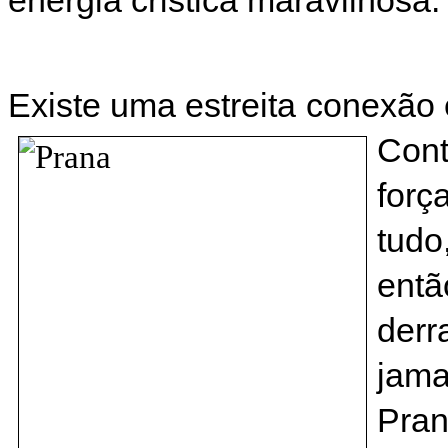
Existe uma estreita conexão
Cont
forç
tudo
entã
der
jama
Pra