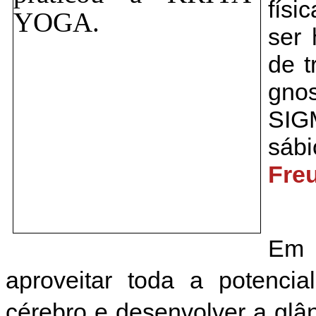
físi
ser
de t
gno
SIG
sáb
Fre
Em 
aproveitar toda a potencia
cérebro e desenvolver a glând