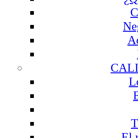
C
Ne
Ac
CAL
L
T
El 