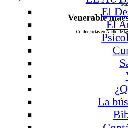
El De
Venerable mae
El A
Conferencias en Audio de l
Psico
Cur
S
¿Q
La bús
Bib
Contá