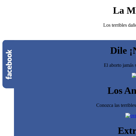
La M
Los terribles dañ
Dile ¡
El aborto jamás s
Los An
Conozca las terrible
Extr