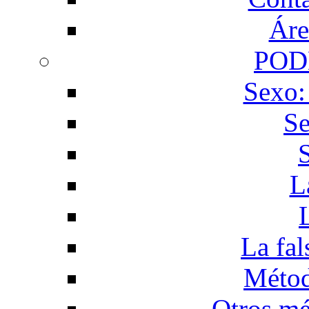
Áre
POD
Sexo:
Se
L
La fal
Métod
Otros mé