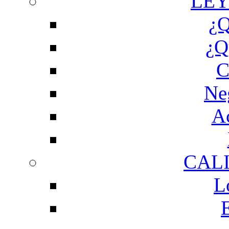
LEY
¿Q
¿Q
C
Ne
Ac
CAL
L