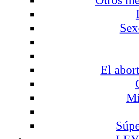
Sex
El abor
Mi
Súpe