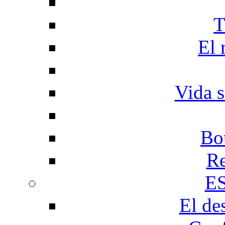
T
El 
Vida s
Bo
Re
E
El de