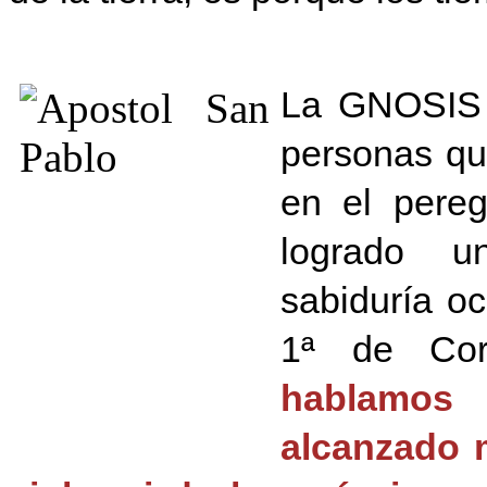
La GNOSIS e
personas qu
en el pereg
logrado u
sabiduría o
1ª de Cori
hablamos 
alcanzado 