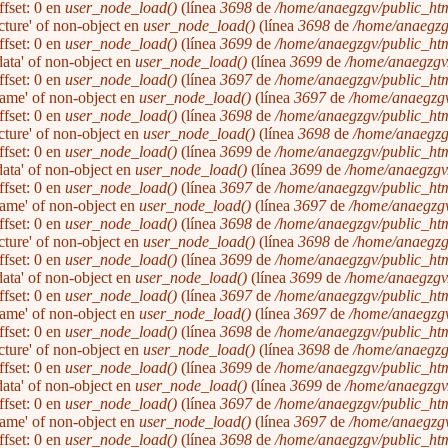
ffset: 0 en
user_node_load()
(línea
3698
de
/home/anaegzgv/public_htm
icture' of non-object en
user_node_load()
(línea
3698
de
/home/anaegzg
ffset: 0 en
user_node_load()
(línea
3699
de
/home/anaegzgv/public_htm
'data' of non-object en
user_node_load()
(línea
3699
de
/home/anaegzgv/
ffset: 0 en
user_node_load()
(línea
3697
de
/home/anaegzgv/public_htm
'name' of non-object en
user_node_load()
(línea
3697
de
/home/anaegzgv
ffset: 0 en
user_node_load()
(línea
3698
de
/home/anaegzgv/public_htm
icture' of non-object en
user_node_load()
(línea
3698
de
/home/anaegzg
ffset: 0 en
user_node_load()
(línea
3699
de
/home/anaegzgv/public_htm
'data' of non-object en
user_node_load()
(línea
3699
de
/home/anaegzgv/
ffset: 0 en
user_node_load()
(línea
3697
de
/home/anaegzgv/public_htm
'name' of non-object en
user_node_load()
(línea
3697
de
/home/anaegzgv
ffset: 0 en
user_node_load()
(línea
3698
de
/home/anaegzgv/public_htm
icture' of non-object en
user_node_load()
(línea
3698
de
/home/anaegzg
ffset: 0 en
user_node_load()
(línea
3699
de
/home/anaegzgv/public_htm
'data' of non-object en
user_node_load()
(línea
3699
de
/home/anaegzgv/
ffset: 0 en
user_node_load()
(línea
3697
de
/home/anaegzgv/public_htm
'name' of non-object en
user_node_load()
(línea
3697
de
/home/anaegzgv
ffset: 0 en
user_node_load()
(línea
3698
de
/home/anaegzgv/public_htm
icture' of non-object en
user_node_load()
(línea
3698
de
/home/anaegzg
ffset: 0 en
user_node_load()
(línea
3699
de
/home/anaegzgv/public_htm
'data' of non-object en
user_node_load()
(línea
3699
de
/home/anaegzgv/
ffset: 0 en
user_node_load()
(línea
3697
de
/home/anaegzgv/public_htm
'name' of non-object en
user_node_load()
(línea
3697
de
/home/anaegzgv
ffset: 0 en
user_node_load()
(línea
3698
de
/home/anaegzgv/public_htm