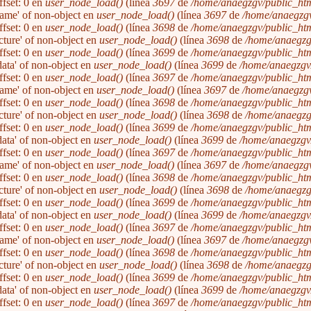
ffset: 0 en
user_node_load()
(línea
3697
de
/home/anaegzgv/public_htm
'name' of non-object en
user_node_load()
(línea
3697
de
/home/anaegzgv
ffset: 0 en
user_node_load()
(línea
3698
de
/home/anaegzgv/public_htm
icture' of non-object en
user_node_load()
(línea
3698
de
/home/anaegzg
ffset: 0 en
user_node_load()
(línea
3699
de
/home/anaegzgv/public_htm
'data' of non-object en
user_node_load()
(línea
3699
de
/home/anaegzgv/
ffset: 0 en
user_node_load()
(línea
3697
de
/home/anaegzgv/public_htm
'name' of non-object en
user_node_load()
(línea
3697
de
/home/anaegzgv
ffset: 0 en
user_node_load()
(línea
3698
de
/home/anaegzgv/public_htm
icture' of non-object en
user_node_load()
(línea
3698
de
/home/anaegzg
ffset: 0 en
user_node_load()
(línea
3699
de
/home/anaegzgv/public_htm
'data' of non-object en
user_node_load()
(línea
3699
de
/home/anaegzgv/
ffset: 0 en
user_node_load()
(línea
3697
de
/home/anaegzgv/public_htm
'name' of non-object en
user_node_load()
(línea
3697
de
/home/anaegzgv
ffset: 0 en
user_node_load()
(línea
3698
de
/home/anaegzgv/public_htm
icture' of non-object en
user_node_load()
(línea
3698
de
/home/anaegzg
ffset: 0 en
user_node_load()
(línea
3699
de
/home/anaegzgv/public_htm
'data' of non-object en
user_node_load()
(línea
3699
de
/home/anaegzgv/
ffset: 0 en
user_node_load()
(línea
3697
de
/home/anaegzgv/public_htm
'name' of non-object en
user_node_load()
(línea
3697
de
/home/anaegzgv
ffset: 0 en
user_node_load()
(línea
3698
de
/home/anaegzgv/public_htm
icture' of non-object en
user_node_load()
(línea
3698
de
/home/anaegzg
ffset: 0 en
user_node_load()
(línea
3699
de
/home/anaegzgv/public_htm
'data' of non-object en
user_node_load()
(línea
3699
de
/home/anaegzgv/
ffset: 0 en
user_node_load()
(línea
3697
de
/home/anaegzgv/public_htm