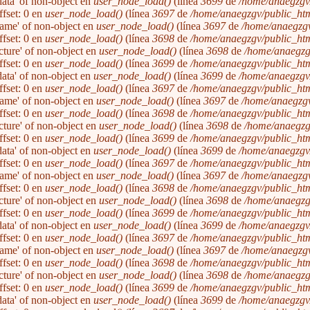
'data' of non-object en
user_node_load()
(línea
3699
de
/home/anaegzgv/
ffset: 0 en
user_node_load()
(línea
3697
de
/home/anaegzgv/public_htm
'name' of non-object en
user_node_load()
(línea
3697
de
/home/anaegzgv
ffset: 0 en
user_node_load()
(línea
3698
de
/home/anaegzgv/public_htm
icture' of non-object en
user_node_load()
(línea
3698
de
/home/anaegzg
ffset: 0 en
user_node_load()
(línea
3699
de
/home/anaegzgv/public_htm
'data' of non-object en
user_node_load()
(línea
3699
de
/home/anaegzgv/
ffset: 0 en
user_node_load()
(línea
3697
de
/home/anaegzgv/public_htm
'name' of non-object en
user_node_load()
(línea
3697
de
/home/anaegzgv
ffset: 0 en
user_node_load()
(línea
3698
de
/home/anaegzgv/public_htm
icture' of non-object en
user_node_load()
(línea
3698
de
/home/anaegzg
ffset: 0 en
user_node_load()
(línea
3699
de
/home/anaegzgv/public_htm
'data' of non-object en
user_node_load()
(línea
3699
de
/home/anaegzgv/
ffset: 0 en
user_node_load()
(línea
3697
de
/home/anaegzgv/public_htm
'name' of non-object en
user_node_load()
(línea
3697
de
/home/anaegzgv
ffset: 0 en
user_node_load()
(línea
3698
de
/home/anaegzgv/public_htm
icture' of non-object en
user_node_load()
(línea
3698
de
/home/anaegzg
ffset: 0 en
user_node_load()
(línea
3699
de
/home/anaegzgv/public_htm
'data' of non-object en
user_node_load()
(línea
3699
de
/home/anaegzgv/
ffset: 0 en
user_node_load()
(línea
3697
de
/home/anaegzgv/public_htm
'name' of non-object en
user_node_load()
(línea
3697
de
/home/anaegzgv
ffset: 0 en
user_node_load()
(línea
3698
de
/home/anaegzgv/public_htm
icture' of non-object en
user_node_load()
(línea
3698
de
/home/anaegzg
ffset: 0 en
user_node_load()
(línea
3699
de
/home/anaegzgv/public_htm
'data' of non-object en
user_node_load()
(línea
3699
de
/home/anaegzgv/