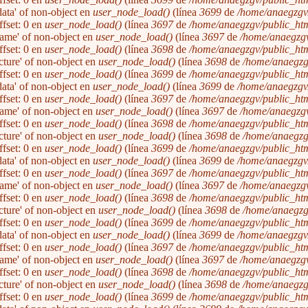
'data' of non-object en
user_node_load()
(línea
3699
de
/home/anaegzgv/
ffset: 0 en
user_node_load()
(línea
3697
de
/home/anaegzgv/public_htm
'name' of non-object en
user_node_load()
(línea
3697
de
/home/anaegzgv
ffset: 0 en
user_node_load()
(línea
3698
de
/home/anaegzgv/public_htm
icture' of non-object en
user_node_load()
(línea
3698
de
/home/anaegzg
ffset: 0 en
user_node_load()
(línea
3699
de
/home/anaegzgv/public_htm
'data' of non-object en
user_node_load()
(línea
3699
de
/home/anaegzgv/
ffset: 0 en
user_node_load()
(línea
3697
de
/home/anaegzgv/public_htm
'name' of non-object en
user_node_load()
(línea
3697
de
/home/anaegzgv
ffset: 0 en
user_node_load()
(línea
3698
de
/home/anaegzgv/public_htm
icture' of non-object en
user_node_load()
(línea
3698
de
/home/anaegzg
ffset: 0 en
user_node_load()
(línea
3699
de
/home/anaegzgv/public_htm
'data' of non-object en
user_node_load()
(línea
3699
de
/home/anaegzgv/
ffset: 0 en
user_node_load()
(línea
3697
de
/home/anaegzgv/public_htm
'name' of non-object en
user_node_load()
(línea
3697
de
/home/anaegzgv
ffset: 0 en
user_node_load()
(línea
3698
de
/home/anaegzgv/public_htm
icture' of non-object en
user_node_load()
(línea
3698
de
/home/anaegzg
ffset: 0 en
user_node_load()
(línea
3699
de
/home/anaegzgv/public_htm
'data' of non-object en
user_node_load()
(línea
3699
de
/home/anaegzgv/
ffset: 0 en
user_node_load()
(línea
3697
de
/home/anaegzgv/public_htm
'name' of non-object en
user_node_load()
(línea
3697
de
/home/anaegzgv
ffset: 0 en
user_node_load()
(línea
3698
de
/home/anaegzgv/public_htm
icture' of non-object en
user_node_load()
(línea
3698
de
/home/anaegzg
ffset: 0 en
user_node_load()
(línea
3699
de
/home/anaegzgv/public_htm