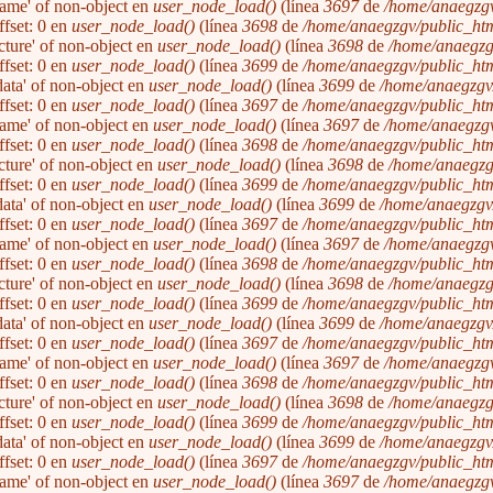
'name' of non-object en
user_node_load()
(línea
3697
de
/home/anaegzgv
ffset: 0 en
user_node_load()
(línea
3698
de
/home/anaegzgv/public_htm
icture' of non-object en
user_node_load()
(línea
3698
de
/home/anaegzg
ffset: 0 en
user_node_load()
(línea
3699
de
/home/anaegzgv/public_htm
'data' of non-object en
user_node_load()
(línea
3699
de
/home/anaegzgv/
ffset: 0 en
user_node_load()
(línea
3697
de
/home/anaegzgv/public_htm
'name' of non-object en
user_node_load()
(línea
3697
de
/home/anaegzgv
ffset: 0 en
user_node_load()
(línea
3698
de
/home/anaegzgv/public_htm
icture' of non-object en
user_node_load()
(línea
3698
de
/home/anaegzg
ffset: 0 en
user_node_load()
(línea
3699
de
/home/anaegzgv/public_htm
'data' of non-object en
user_node_load()
(línea
3699
de
/home/anaegzgv/
ffset: 0 en
user_node_load()
(línea
3697
de
/home/anaegzgv/public_htm
'name' of non-object en
user_node_load()
(línea
3697
de
/home/anaegzgv
ffset: 0 en
user_node_load()
(línea
3698
de
/home/anaegzgv/public_htm
icture' of non-object en
user_node_load()
(línea
3698
de
/home/anaegzg
ffset: 0 en
user_node_load()
(línea
3699
de
/home/anaegzgv/public_htm
'data' of non-object en
user_node_load()
(línea
3699
de
/home/anaegzgv/
ffset: 0 en
user_node_load()
(línea
3697
de
/home/anaegzgv/public_htm
'name' of non-object en
user_node_load()
(línea
3697
de
/home/anaegzgv
ffset: 0 en
user_node_load()
(línea
3698
de
/home/anaegzgv/public_htm
icture' of non-object en
user_node_load()
(línea
3698
de
/home/anaegzg
ffset: 0 en
user_node_load()
(línea
3699
de
/home/anaegzgv/public_htm
'data' of non-object en
user_node_load()
(línea
3699
de
/home/anaegzgv/
ffset: 0 en
user_node_load()
(línea
3697
de
/home/anaegzgv/public_htm
'name' of non-object en
user_node_load()
(línea
3697
de
/home/anaegzgv