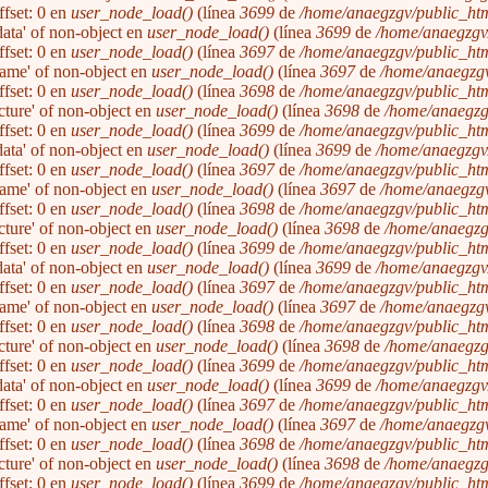
ffset: 0 en
user_node_load()
(línea
3699
de
/home/anaegzgv/public_htm
'data' of non-object en
user_node_load()
(línea
3699
de
/home/anaegzgv/
ffset: 0 en
user_node_load()
(línea
3697
de
/home/anaegzgv/public_htm
'name' of non-object en
user_node_load()
(línea
3697
de
/home/anaegzgv
ffset: 0 en
user_node_load()
(línea
3698
de
/home/anaegzgv/public_htm
icture' of non-object en
user_node_load()
(línea
3698
de
/home/anaegzg
ffset: 0 en
user_node_load()
(línea
3699
de
/home/anaegzgv/public_htm
'data' of non-object en
user_node_load()
(línea
3699
de
/home/anaegzgv/
ffset: 0 en
user_node_load()
(línea
3697
de
/home/anaegzgv/public_htm
'name' of non-object en
user_node_load()
(línea
3697
de
/home/anaegzgv
ffset: 0 en
user_node_load()
(línea
3698
de
/home/anaegzgv/public_htm
icture' of non-object en
user_node_load()
(línea
3698
de
/home/anaegzg
ffset: 0 en
user_node_load()
(línea
3699
de
/home/anaegzgv/public_htm
'data' of non-object en
user_node_load()
(línea
3699
de
/home/anaegzgv/
ffset: 0 en
user_node_load()
(línea
3697
de
/home/anaegzgv/public_htm
'name' of non-object en
user_node_load()
(línea
3697
de
/home/anaegzgv
ffset: 0 en
user_node_load()
(línea
3698
de
/home/anaegzgv/public_htm
icture' of non-object en
user_node_load()
(línea
3698
de
/home/anaegzg
ffset: 0 en
user_node_load()
(línea
3699
de
/home/anaegzgv/public_htm
'data' of non-object en
user_node_load()
(línea
3699
de
/home/anaegzgv/
ffset: 0 en
user_node_load()
(línea
3697
de
/home/anaegzgv/public_htm
'name' of non-object en
user_node_load()
(línea
3697
de
/home/anaegzgv
ffset: 0 en
user_node_load()
(línea
3698
de
/home/anaegzgv/public_htm
icture' of non-object en
user_node_load()
(línea
3698
de
/home/anaegzg
ffset: 0 en
user_node_load()
(línea
3699
de
/home/anaegzgv/public_htm