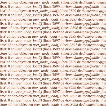
icture' of non-object en
user_node_load()
(línea
3698
de
/home/anaegzg
ffset: 0 en
user_node_load()
(línea
3699
de
/home/anaegzgv/public_htm
'data' of non-object en
user_node_load()
(línea
3699
de
/home/anaegzgv/
ffset: 0 en
user_node_load()
(línea
3697
de
/home/anaegzgv/public_htm
'name' of non-object en
user_node_load()
(línea
3697
de
/home/anaegzgv
ffset: 0 en
user_node_load()
(línea
3698
de
/home/anaegzgv/public_htm
icture' of non-object en
user_node_load()
(línea
3698
de
/home/anaegzg
ffset: 0 en
user_node_load()
(línea
3699
de
/home/anaegzgv/public_htm
'data' of non-object en
user_node_load()
(línea
3699
de
/home/anaegzgv/
ffset: 0 en
user_node_load()
(línea
3697
de
/home/anaegzgv/public_htm
'name' of non-object en
user_node_load()
(línea
3697
de
/home/anaegzgv
ffset: 0 en
user_node_load()
(línea
3698
de
/home/anaegzgv/public_htm
icture' of non-object en
user_node_load()
(línea
3698
de
/home/anaegzg
ffset: 0 en
user_node_load()
(línea
3699
de
/home/anaegzgv/public_htm
'data' of non-object en
user_node_load()
(línea
3699
de
/home/anaegzgv/
ffset: 0 en
user_node_load()
(línea
3697
de
/home/anaegzgv/public_htm
'name' of non-object en
user_node_load()
(línea
3697
de
/home/anaegzgv
ffset: 0 en
user_node_load()
(línea
3698
de
/home/anaegzgv/public_htm
icture' of non-object en
user_node_load()
(línea
3698
de
/home/anaegzg
ffset: 0 en
user_node_load()
(línea
3699
de
/home/anaegzgv/public_htm
'data' of non-object en
user_node_load()
(línea
3699
de
/home/anaegzgv/
ffset: 0 en
user_node_load()
(línea
3697
de
/home/anaegzgv/public_htm
'name' of non-object en
user_node_load()
(línea
3697
de
/home/anaegzgv
ffset: 0 en
user_node_load()
(línea
3698
de
/home/anaegzgv/public_htm
icture' of non-object en
user_node_load()
(línea
3698
de
/home/anaegzg