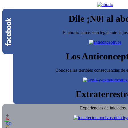
Dile ¡N0! al ab
El aborto jamás será legal ante la jus
Los Anticoncept
Conozca las terribles consecuencias de e
Extraterrestr
Experiencias de iniciado