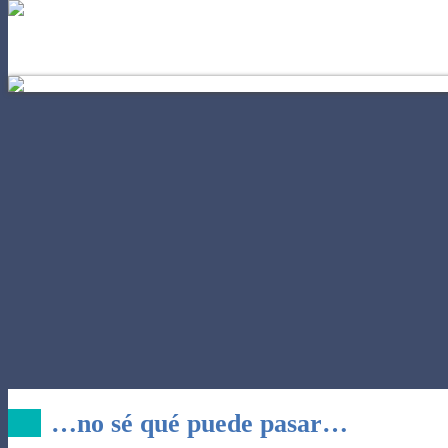
EL AUTOCONOCIMIENTO
PODE
…no sé qué puede pasar…