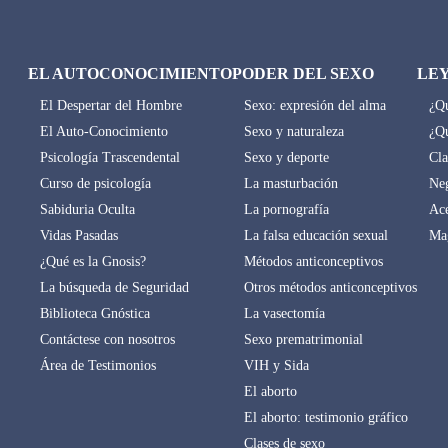
EL AUTOCONOCIMIENTO
PODER DEL SEXO
LE
El Despertar del Hombre
Sexo: expresión del alma
¿Qu
El Auto-Conocimiento
Sexo y naturaleza
¿Qu
Psicología Trascendental
Sexo y deporte
Cla
Curso de psicología
La masturbación
Neg
Sabiduria Oculta
La pornografía
Ace
Vidas Pasadas
La falsa educación sexual
Mag
¿Qué es la Gnosis?
Métodos anticonceptivos
La búsqueda de Seguridad
Otros métodos anticonceptivos
Biblioteca Gnóstica
La vasectomía
Contáctese con nosotros
Sexo prematrimonial
Área de Testimonios
VIH y Sida
El aborto
El aborto: testimonio gráfico
Clases de sexo