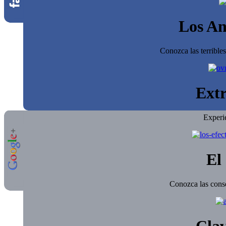
Los An
Conozca las terrible
Extr
Experi
El 
Conozca las conse
Clav