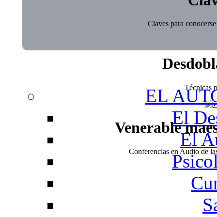
Claves para conocerse 
Desdobl
Técnicas pa
EL AUT
El De
Venerable mae
El A
Conferencias en Audio de l
Psico
Cur
S