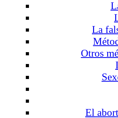
L
La fal
Métod
Otros mé
Sex
El abor