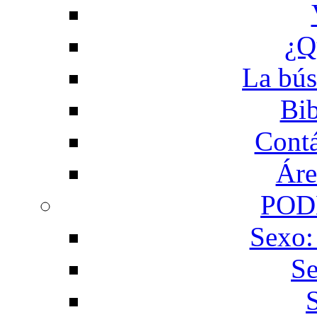
¿Q
La bús
Bib
Contá
Áre
POD
Sexo:
Se