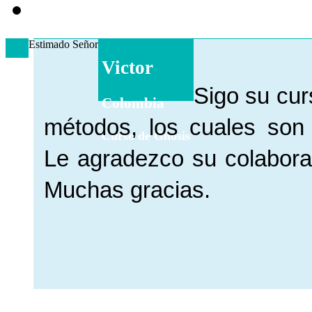
Estimado Señor
Victor
Sigo su cur
Colombia
métodos, los cuales son
Curso de Gnosis
Le agradezco su colabora
Muchas gracias.