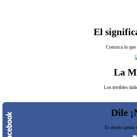
El signifi
Conozca lo que 
La M
Los terribles dañ
Dile ¡
El aborto jamás s