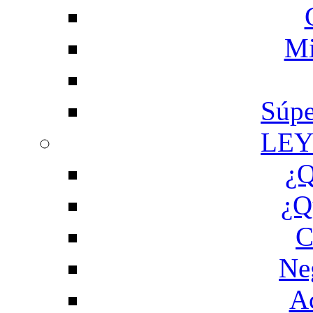
Mi
Súpe
LEY
¿Q
¿Q
C
Ne
Ac