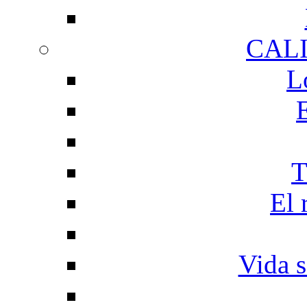
CAL
L
T
El 
Vida s