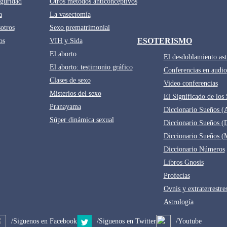
guridad
Otros métodos anticonceptivos
a
La vasectomía
otros
Sexo prematrimonial
ESOTERISMO
os
VIH y Sida
El aborto
El desdoblamiento ast
El aborto: testimonio gráfico
Conferencias en audio
Clases de sexo
Video conferencias
Misterios del sexo
El Significado de los
Pranayama
Diccionario Sueños (
Súper dinámica sexual
Diccionario Sueños (
Diccionario Sueños (
Diccionario Números
Libros Gnosis
Profecías
Ovnis y extraterrestre
Astrología
/Siguenos en Facebook
/Siguenos en Twitter
/Youtube