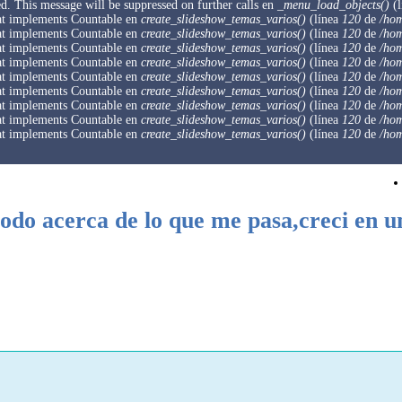
ed. This message will be suppressed on further calls en
_menu_load_objects()
(l
that implements Countable en
create_slideshow_temas_varios()
(línea
120
de
/hom
that implements Countable en
create_slideshow_temas_varios()
(línea
120
de
/hom
that implements Countable en
create_slideshow_temas_varios()
(línea
120
de
/hom
that implements Countable en
create_slideshow_temas_varios()
(línea
120
de
/hom
that implements Countable en
create_slideshow_temas_varios()
(línea
120
de
/hom
that implements Countable en
create_slideshow_temas_varios()
(línea
120
de
/hom
that implements Countable en
create_slideshow_temas_varios()
(línea
120
de
/hom
that implements Countable en
create_slideshow_temas_varios()
(línea
120
de
/hom
that implements Countable en
create_slideshow_temas_varios()
(línea
120
de
/hom
todo acerca de lo que me pasa,creci en u