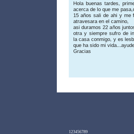
Hola buenas tardes, prime
acerca de lo que me pasa,
15 años sali de ahi y me 
atravesara en el camino,
asi duramos 22 años junto
otra y siempre sufro de in
la
casa conmigo, y es les
que ha sido mi vida...ayud
Gracias
1
2
3
4
5
6
7
8
9