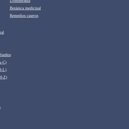
Urinoterapia
Botánica medicinal
Remedios caseros
ral
 Sueños
A-C)
D-L)
M-Z)
s