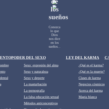
IENTO
PODER DEL SEXO
LEY DEL KARMA
C
Hombre
Sexo: expresión del alma
¿Qué es el karma?
ento
Sexo y naturaleza
¿Qué es la muerte?
dental
Sexo y deporte
Clases de karma
a
La masturbación
Negocios cósmicos
La pornografía
Acerca del karma
La falsa educación sexual
Magia blanca
Métodos anticonceptivos