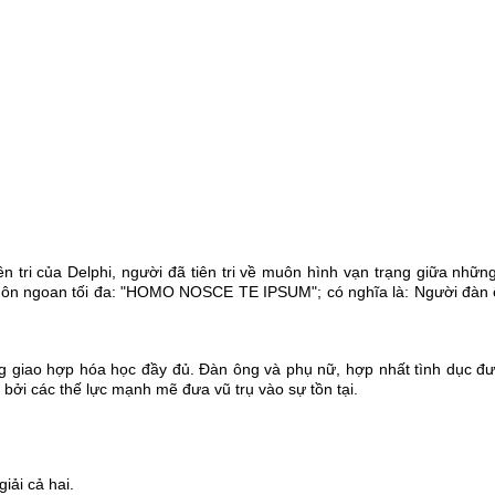
iên tri của Delphi, người đã tiên tri về muôn hình vạn trạng giữa nhữ
ngoan tối đa: "HOMO NOSCE TE IPSUM"; có nghĩa là: Người đàn ông, 
rong giao hợp hóa học đầy đủ. Đàn ông và phụ nữ, hợp nhất tình dục đ
bởi các thế lực mạnh mẽ đưa vũ trụ vào sự tồn tại.
iải cả hai.