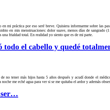
n mi práctica por eso seré breve. Quisiera informarme sobre las pastil
ambio en mis menstruaciones: dolor suave, menos días de sangrado (1 ó
 una frialdad total. En realidad yo siento que es de mi parte.
 todo el cabello y quedé totalment
 de no tener más hijos hasta 5 años después y acudí donde el médic
a noche me eché agua para ver si se me quitaba el ardor y además obser
a ser…