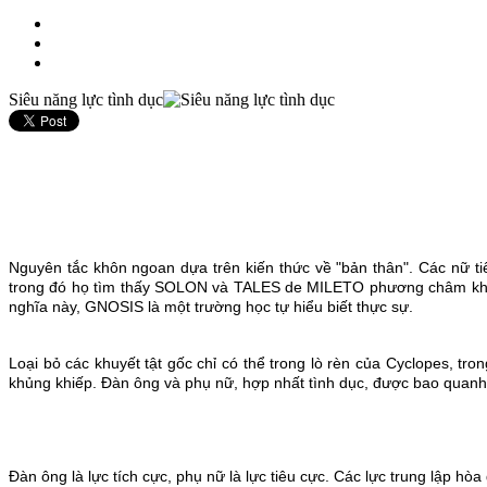
Siêu năng lực tình dục
Nguyên tắc khôn ngoan dựa trên kiến ​​thức về "bản thân". Các nữ t
trong đó họ tìm thấy SOLON và TALES de MILETO phương châm khôn 
nghĩa này, GNOSIS là một trường học tự hiểu biết thực sự.
Loại bỏ các khuyết tật gốc chỉ có thể trong lò rèn của Cyclopes, t
khủng khiếp. Đàn ông và phụ nữ, hợp nhất tình dục, được bao quanh 
Đàn ông là lực tích cực, phụ nữ là lực tiêu cực. Các lực trung lập hòa g