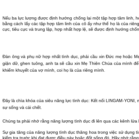
Nếu ba lực lượng được định hướng chống lại một tập hợp tâm linh, ho
bằng cách lấy các tập hợp tâm linh của cô ấy như thể họ là của riên
cực, tiêu cực và trung lập, hợp nhất hợp lệ, sẽ được định hướng chống
Đàn ông và phụ nữ hợp nhất tình dục, phải cầu xin Đức mẹ hoặc Mẹ 
giận dữ, ghen tuông, anh ta sẽ cầu xin Mẹ Thiên Chúa của mình để 
khiếm khuyết của vợ mình, coi họ là của riêng mình.
Đây là chìa khóa của siêu năng lực tình dục: Kết nối LINGAM-YONI, mà
sự sống và cái chết.
Chúng ta phải nhớ rằng năng lượng tình dục đi lên qua các kênh lửa bố
Sự gia tăng của năng lượng tình dục thăng hoa trong việc sử dụng tì
kiểm tra trước khi đạt được điều này hoặc đốt sống đó. Hãy nhớ rằn