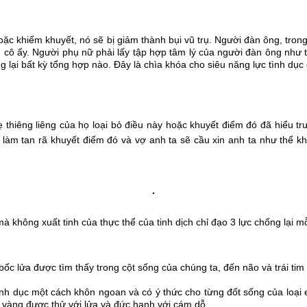
ặc khiếm khuyết, nó sẽ bị giảm thành bụi vũ trụ. Người đàn ông, tron
g cô ấy. Người phụ nữ phải lấy tập hợp tâm lý của người đàn ông như t
 lại bất kỳ tổng hợp nào. Đây là chìa khóa cho siêu năng lực tình dục 
thiêng liêng của họ loại bỏ điều này hoặc khuyết điểm đó đã hiểu tr
làm tan rã khuyết điểm đó và vợ anh ta sẽ cầu xin anh ta như thể kh
 không xuất tinh của thực thể của tinh dịch chỉ đạo 3 lực chống lại mỗ
c lửa được tìm thấy trong cột sống của chúng ta, đến não và trái tim th
nh dục một cách khôn ngoan và có ý thức cho từng đốt sống của loại e
g vàng được thử với lửa và đức hạnh với cám dỗ.