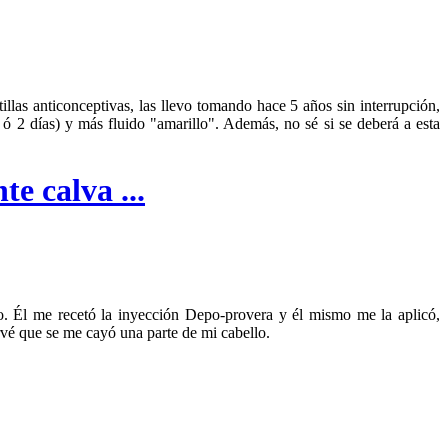
las anticonceptivas, las llevo tomando hace 5 años sin interrupción,
 2 días) y más fluido "amarillo". Además, no sé si se deberá a esta
e calva ...
o. Él me recetó la inyección Depo-provera y él mismo me la aplicó,
vé que se me cayó una parte de mi cabello.