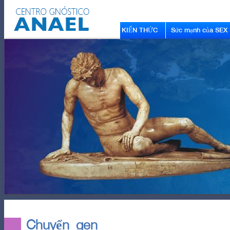
KIẾN THỨC
Sức mạnh của SEX
Chuyển gen