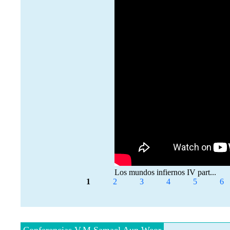
Los mundos infiernos IV part...
Páginas
1
2
3
4
5
6