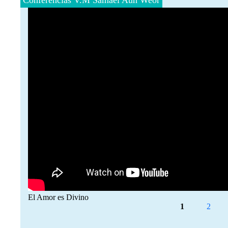
Conferencias V.M Samael Aun Weor
El Amor es Divino
Páginas
1
2