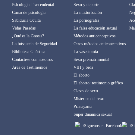
Psicología Trascendental
Sexo y deporte
Cla
Curso de psicología
La masturbación
Neg
Sabiduria Oculta
La pornografía
Ace
Vidas Pasadas
La falsa educación sexual
Mag
¿Qué es la Gnosis?
Métodos anticonceptivos
La búsqueda de Seguridad
Otros métodos anticonceptivos
Biblioteca Gnóstica
La vasectomía
Contáctese con nosotros
Sexo prematrimonial
Área de Testimonios
VIH y Sida
El aborto
El aborto: testimonio gráfico
Clases de sexo
Misterios del sexo
Pranayama
Súper dinámica sexual
/Siguenos en Facebook
/S