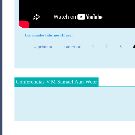
Los mundos Infiernos III par...
Páginas
« primera
‹ anterior
1
2
3
Conferencias V.M Samael Aun Weor
Páginas