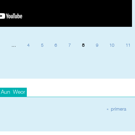
…
4
5
6
7
8
9
10
11
 Aun Weor
« primera