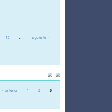
12
…
siguiente ›
‹ anterior
1
2
3