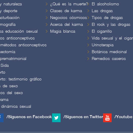
y naturaleza
¿Qué es la muerte?
El alcoholismo
y deporte
Clases de karma
Las drogas
sturbación
Negocios cósmicos
Tipos de drogas
nografía
Acerca del karma
El rock y las drogas
lsa educación sexual
Magia blanca
El cigarrillo
os anticonceptivos
Vida sexual y el cigarr
 métodos anticonceptivos
Urinoterapia
sectomía
Botánica medicinal
prematrimonial
Remedios caseros
 Sida
rto
rto: testimonio gráfico
s de sexo
ios del sexo
yama
 dinámica sexual
/Siguenos en Facebook
/Siguenos en Twitter
/Youtube