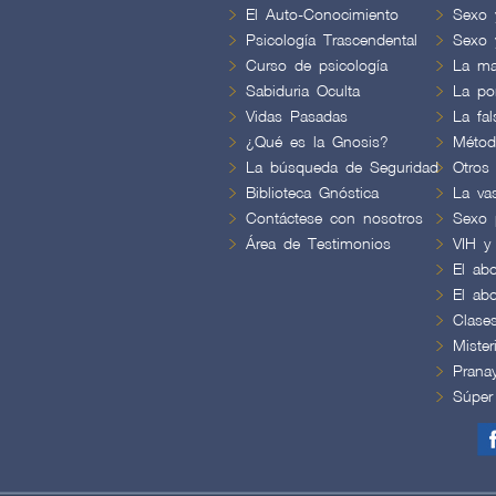
El Auto-Conocimiento
Sexo 
Psicología Trascendental
Sexo 
Curso de psicología
La ma
Sabiduria Oculta
La por
Vidas Pasadas
La fa
¿Qué es la Gnosis?
Métod
La búsqueda de Seguridad
Otros
Biblioteca Gnóstica
La va
Contáctese con nosotros
Sexo 
Área de Testimonios
VIH y
El abo
El abo
Clase
Mister
Prana
Súper