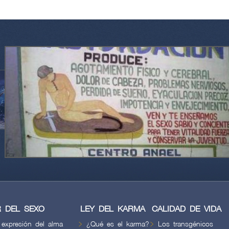
La Masturbación
Los terribles daños del vicio de la Masturbación
 DEL SEXO
LEY DEL KARMA
CALIDAD DE VIDA
 expresión del alma
¿Qué es el karma?
Los transgénicos