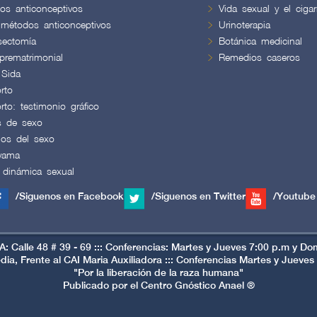
os anticonceptivos
Vida sexual y el cigarr
 métodos anticonceptivos
Urinoterapia
sectomía
Botánica medicinal
prematrimonial
Remedios caseros
 Sida
rto
rto: testimonio gráfico
s de sexo
ios del sexo
yama
 dinámica sexual
/Siguenos en Facebook
/Siguenos en Twitter
/Youtube
Calle 48 # 39 - 69 ::: Conferencias: Martes y Jueves 7:00 p.m y Do
, Frente al CAI Maria Auxiliadora ::: Conferencias Martes y Jueve
"Por la liberación de la raza humana"
Publicado por el Centro Gnóstico Anael ®