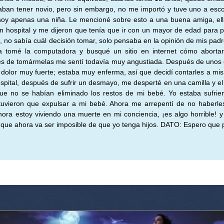
aban tener novio, pero sin embargo, no me importó y tuve uno a esc
y apenas una niña. Le mencioné sobre esto a una buena amiga, ella 
 un hospital y me dijeron que tenía que ir con un mayor de edad para 
 no sabía cuál decisión tomar, solo pensaba en la opinión de mis padre
da tomé la computadora y busqué un sitio en internet cómo aborta
s de tomármelas me sentí todavía muy angustiada. Después de unos
dolor muy fuerte; estaba muy enferma, así que decidí contarles a mis
spital, después de sufrir un desmayo, me desperté en una camilla y e
que no se habían eliminado los restos de mi bebé. Yo estaba sufr
tuvieron que expulsar a mi bebé. Ahora me arrepentí de no haberle
ora estoy viviendo una muerte en mi conciencia, ¡es algo horrible! y
e que ahora va ser imposible de que yo tenga hijos. DATO: Espero que 