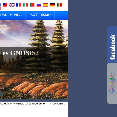
IDAD DE VIDA
ESOTERISMO
 es GNOSIS?
>
…estoy viviendo una muerte en mi concien...