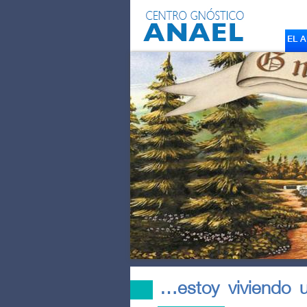
EL 
…estoy viviendo 