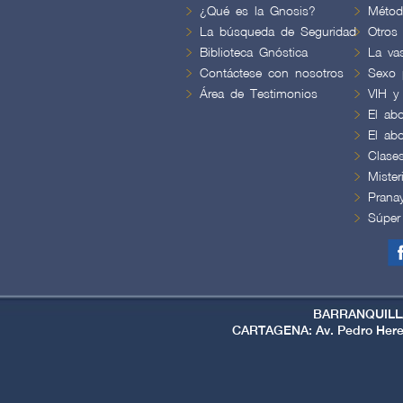
¿Qué es la Gnosis?
Métod
La búsqueda de Seguridad
Otros
Biblioteca Gnóstica
La va
Contáctese con nosotros
Sexo 
Área de Testimonios
VIH y
El abo
El abo
Clase
Mister
Prana
Súper
BARRANQUILLA: 
CARTAGENA: Av. Pedro Heredia