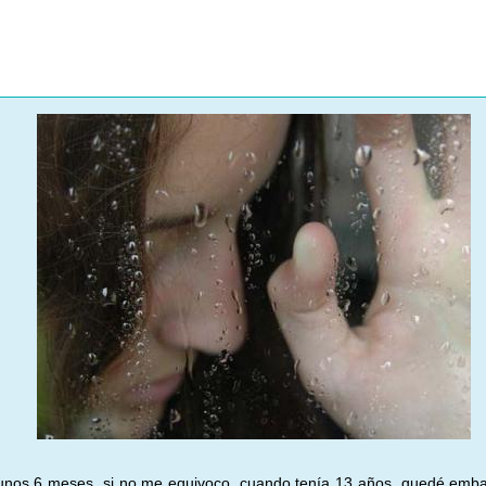
nos 6 meses, si no me equivoco, cuando tenía 13 años, quedé emba