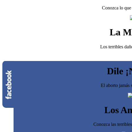
Conozca lo que 
La M
Los terribles dañ
Dile ¡
El aborto jamás s
Los An
Conozca las terrible