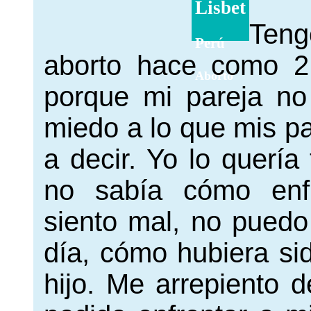
Lisbet
Teng
Perú
aborto hace como 2
Aborto
porque mi pareja no
miedo a lo que mis p
a decir. Yo lo quería 
no sabía cómo enfr
siento mal, no puedo
día, cómo hubiera sid
hijo. Me arrepiento 