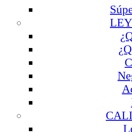
Súpe
LEY
¿Q
¿Q
C
Ne
Ac
CAL
L