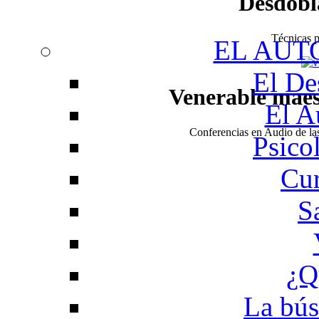
Desdobl
Técnicas pa
EL AUT
El De
Venerable mae
El A
Conferencias en Audio de l
Psico
Cur
S
¿Q
La bús