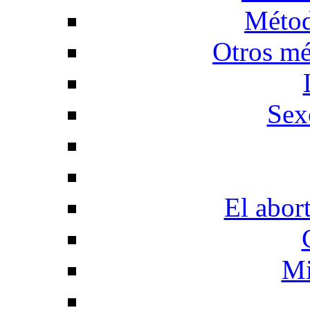
Métod
Otros mé
Sex
El abor
Mi