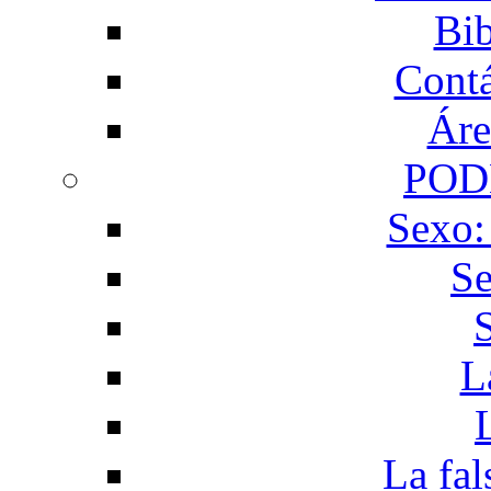
Bib
Contá
Áre
POD
Sexo:
Se
L
La fal